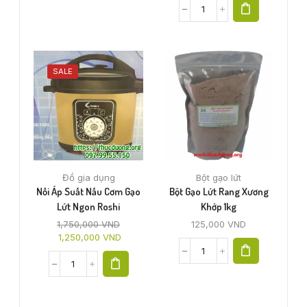
SALE
Đồ gia dụng
Bột gạo lứt
Nồi Áp Suất Nấu Cơm Gạo
Bột Gạo Lứt Rang Xương
Lứt Ngon Roshi
Khớp 1kg
1,750,000
VND
125,000
VND
1,250,000
VND