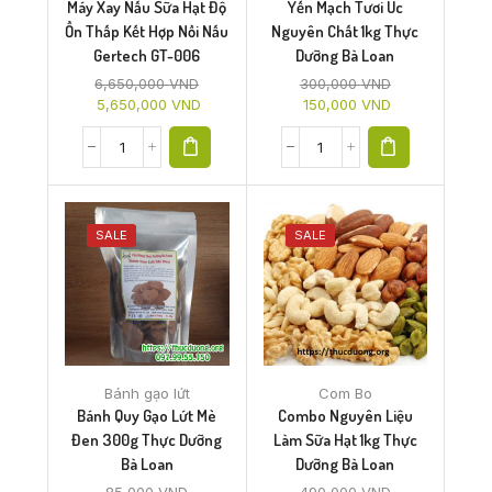
Máy Xay Nấu Sữa Hạt Độ
Yến Mạch Tươi Úc
Ồn Thấp Kết Hợp Nồi Nấu
Nguyên Chất 1kg Thực
Gertech GT-006
Dưỡng Bà Loan
6,650,000
VND
300,000
VND
5,650,000
VND
150,000
VND
SALE
SALE
Bánh gạo lứt
Com Bo
Bánh Quy Gạo Lứt Mè
Combo Nguyên Liệu
Đen 300g Thực Dưỡng
Làm Sữa Hạt 1kg Thực
Bà Loan
Dưỡng Bà Loan