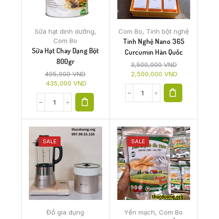
Sữa hạt dinh dưỡng
,
Com Bo
,
Tinh bột nghệ
Com Bo
Tinh Nghệ Nano 365
Sữa Hạt Chay Dạng Bột
Curcumin Hàn Quốc
800gr
3,500,000
VND
495,000
VND
2,500,000
VND
435,000
VND
SALE
SALE
Đồ gia dụng
Yến mạch
,
Com Bo