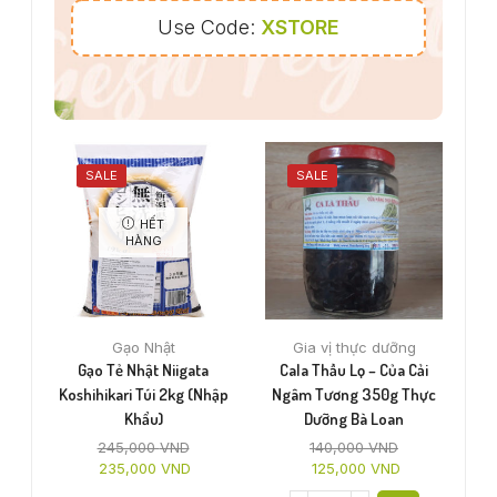
Use Code:
XSTORE
SALE
SALE
HẾT
HÀNG
Gạo Nhật
Gia vị thực dưỡng
Gạo Tẻ Nhật Niigata
Cala Thầu Lọ – Của Cải
Koshihikari Túi 2kg (nhập
Ngâm Tương 350g Thực
Khẩu)
Dưỡng Bà Loan
245,000
VND
140,000
VND
235,000
VND
125,000
VND