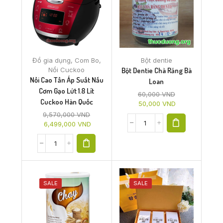
Đồ gia dụng
,
Com Bo
,
Bột dentie
Nồi Cuckoo
Bột Dentie Chà Răng Bà
Nồi Cao Tần Áp Suất Nấu
Loan
Cơm Gạo Lứt 1.8 Lít
60,000
VND
Cuckoo Hàn Quốc
50,000
VND
9,570,000
VND
6,499,000
VND
SALE
SALE