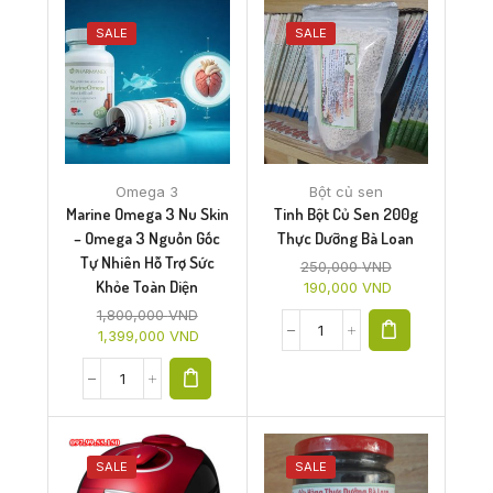
SALE
SALE
Omega 3
Bột củ sen
Marine Omega 3 Nu Skin
Tinh Bột Củ Sen 200g
– Omega 3 Nguồn Gốc
Thực Dưỡng Bà Loan
Tự Nhiên Hỗ Trợ Sức
250,000
VND
Khỏe Toàn Diện
190,000
VND
1,800,000
VND
1,399,000
VND
SALE
SALE