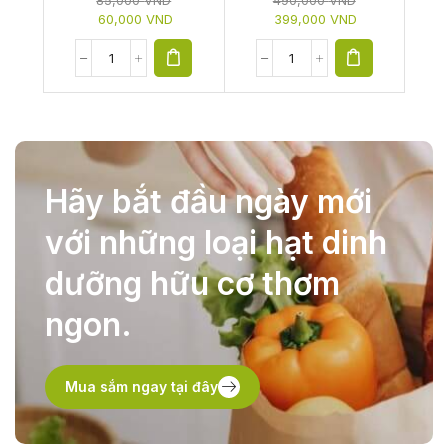
85,000
VND
490,000
VND
60,000
VND
399,000
VND
Hãy bắt đầu ngày mới
với những loại hạt dinh
dưỡng hữu cơ thơm
ngon.
Mua sắm ngay tại đây