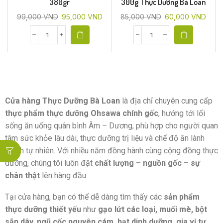
380gr
300g Thực Dưỡng Bà Loan
99,000
VND
95,000
VND
85,000
VND
60,000
VND
Cửa hàng Thực Dưỡng Bà Loan
là địa chỉ chuyên cung cấp
thực phẩm thực dưỡng Ohsawa chính gốc
, hướng tới lối
sống ăn uống quân bình Âm – Dương, phù hợp cho người quan
tâm sức khỏe lâu dài, thực dưỡng trị liệu và chế độ ăn lành
mạnh tự nhiên. Với nhiều năm đồng hành cùng cộng đồng thực
dưỡng, chúng tôi luôn đặt
chất lượng – nguồn gốc – sự
chân thật
lên hàng đầu.
Tại cửa hàng, bạn có thể dễ dàng tìm thấy các
sản phẩm
thực dưỡng thiết yếu
như
gạo lứt các loại, muối mè, bột
sắn dây, ngũ cốc nguyên cám, hạt dinh dưỡng, gia vị tự