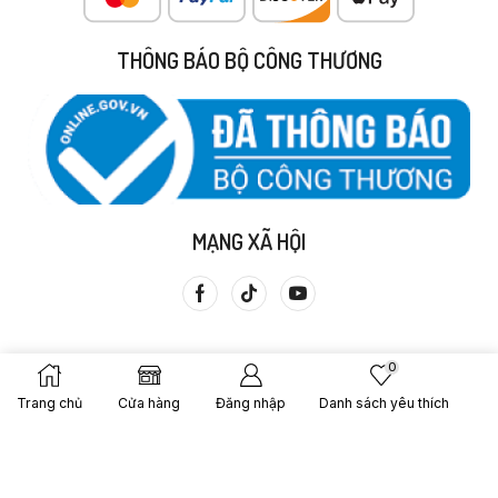
THÔNG BÁO BỘ CÔNG THƯƠNG
MẠNG XÃ HỘI
0
Trang chủ
Cửa hàng
Đăng nhập
Danh sách yêu thích
Copyright © 2013 Cửa Hàng Thực Dưỡng Bà Loan. Được Tạo
Bởi – Gạo Lứt Bà Loan.