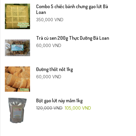
Combo 5 chiếc bánh chưng gạo lứt Bà
Loan
350,000
VND
Trà củ sen 200g Thực Dưỡng Bà Loan
60,000
VND
Đường thốt nốt 1kg
60,000
VND
Bột gạo lứt nảy mầm 1kg
120,000
VND
105,000
VND