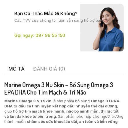
Bạn Có Thắc Mắc Gì Không?
Các TVV của chúng tôi
luôn sẵn sàng hỗ trợ bạn.
Gọi ngay: 097 99 55 150
MÔ TẢ
ĐÁNH GIÁ (0)
Marine Omega 3 Nu Skin – Bổ Sung Omega 3
EPA DHA Cho Tim Mạch & Trí Não
Marine Omega 3 Nu Skin
là sản phẩm bổ sung
Omega 3 EPA &
DHA
từ
dầu cá tinh luyện kết hợp dầu nhuyễn thể đại dương
,
giúp hỗ trợ
tim mạch khỏe mạnh, não bộ minh mẫn, thị lực tốt
và làn da khỏe từ bên trong
. Sản phẩm phù hợp cho người trưởng
thành muốn
chăm sóc sức khỏe lâu dài, an toàn và bền vững
.