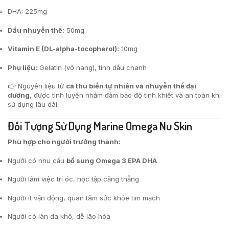
DHA: 225mg
Dầu nhuyễn thể:
50mg
Vitamin E (DL-alpha-tocopherol):
10mg
Phụ liệu:
Gelatin (vỏ nang), tinh dầu chanh
👉 Nguyên liệu từ
cá thu biển tự nhiên và nhuyễn thể đại
dương
, được tinh luyện nhằm đảm bảo độ tinh khiết và an toàn khi
sử dụng lâu dài.
Đối Tượng Sử Dụng Marine Omega Nu Skin
Phù hợp cho người trưởng thành:
Người có nhu cầu
bổ sung Omega 3 EPA DHA
Người làm việc trí óc, học tập căng thẳng
Người ít vận động, quan tâm sức khỏe tim mạch
Người có làn da khô, dễ lão hóa