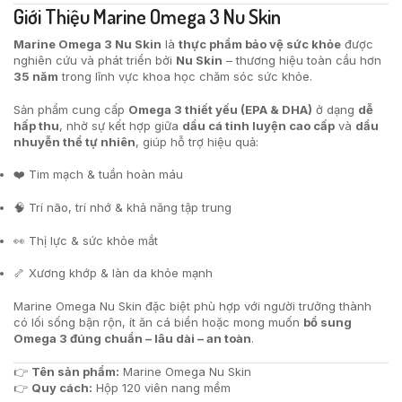
Giới Thiệu Marine Omega 3 Nu Skin
Marine Omega 3 Nu Skin
là
thực phẩm bảo vệ sức khỏe
được
nghiên cứu và phát triển bởi
Nu Skin
– thương hiệu toàn cầu hơn
35 năm
trong lĩnh vực khoa học chăm sóc sức khỏe.
Sản phẩm cung cấp
Omega 3 thiết yếu (EPA & DHA)
ở dạng
dễ
hấp thu
, nhờ sự kết hợp giữa
dầu cá tinh luyện cao cấp
và
dầu
nhuyễn thể tự nhiên
, giúp hỗ trợ hiệu quả:
❤️ Tim mạch & tuần hoàn máu
🧠 Trí não, trí nhớ & khả năng tập trung
👀 Thị lực & sức khỏe mắt
🦴 Xương khớp & làn da khỏe mạnh
Marine Omega Nu Skin đặc biệt phù hợp với người trưởng thành
có lối sống bận rộn, ít ăn cá biển hoặc mong muốn
bổ sung
Omega 3 đúng chuẩn – lâu dài – an toàn
.
👉
Tên sản phẩm:
Marine Omega Nu Skin
👉
Quy cách:
Hộp 120 viên nang mềm