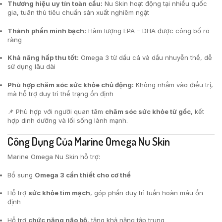
Thương hiệu uy tín toàn cầu:
Nu Skin hoạt động tại nhiều quốc
gia, tuân thủ tiêu chuẩn sản xuất nghiêm ngặt
Thành phần minh bạch:
Hàm lượng EPA – DHA được công bố rõ
ràng
Khả năng hấp thu tốt:
Omega 3 từ dầu cá và dầu nhuyễn thể, dễ
sử dụng lâu dài
Phù hợp chăm sóc sức khỏe chủ động:
Không nhắm vào điều trị,
mà hỗ trợ duy trì thể trạng ổn định
📌 Phù hợp với người quan tâm
chăm sóc sức khỏe từ gốc
, kết
hợp dinh dưỡng và lối sống lành mạnh.
Công Dụng Của Marine Omega Nu Skin
Marine Omega Nu Skin hỗ trợ:
Bổ sung
Omega 3 cần thiết cho cơ thể
Hỗ trợ
sức khỏe tim mạch
, góp phần duy trì tuần hoàn máu ổn
định
Hỗ trợ
chức năng não bộ
, tăng khả năng tập trung