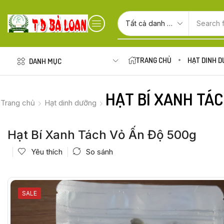
Search 
TRANG CHỦ
HẠT DINH 
DANH MỤC
HẠT BÍ XANH TÁC
Trang chủ
Hạt dinh dưỡng
Hạt Bí Xanh Tách Vỏ Ấn Độ 500g
Yêu thích
So sánh
SALE