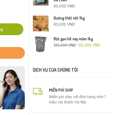
60,000
VND
Đường thốt nốt 1kg
60,000
VND
ng
Bột gạo lứt nảy mầm 1kg
120,000
VND
105,000
VND
DỊCH VỤ CỦA CHÚNG TÔI
bạn.
MIỄN PHÍ SHIP
Miễn phí ship với đơn hàng trên 1
triệu nội thành Hà Nội