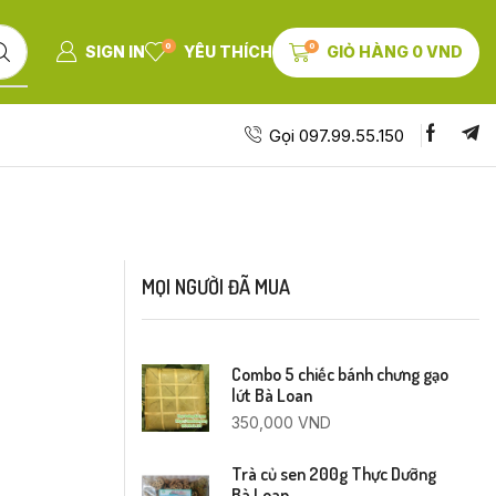
0
0
SIGN IN
YÊU THÍCH
GIỎ HÀNG
0
VND
Gọi 097.99.55.150
MỌI NGƯỜI ĐÃ MUA
Combo 5 chiếc bánh chưng gạo
lứt Bà Loan
350,000
VND
Trà củ sen 200g Thực Dưỡng
Bà Loan