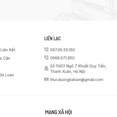
LIÊN LẠC
 Liên Kết
097.99.55.150
0968.671.850
ếp Cận
Số 114D1 Ngõ 7 Khuất Duy Tiến,
Thanh Xuân, Hà Nội
Bà Loan
thucduongbaloan@gmail.com
MẠNG XÃ HỘI