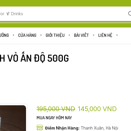
for
🍋 Fruits
DƯỠNG
CỬA HÀNG
GIỚI THIỆU
BÀI VIẾT
LIÊN HỆ
H VỎ ẤN ĐỘ 500G
195,000
VND
145,000
VND
MUA NGAY HÔM NAY
Điểm Nhận Hàng:
Thanh Xuân, Hà Nội