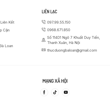
LIÊN LẠC
 Liên Kết
097.99.55.150
0968.671.850
ếp Cận
Số 114D1 Ngõ 7 Khuất Duy Tiến,
Thanh Xuân, Hà Nội
Bà Loan
thucduongbaloan@gmail.com
MẠNG XÃ HỘI