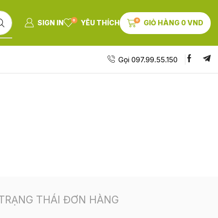
0
0
SIGN IN
YÊU THÍCH
GIỎ HÀNG
0
VND
Gọi 097.99.55.150
TRẠNG THÁI ĐƠN HÀNG