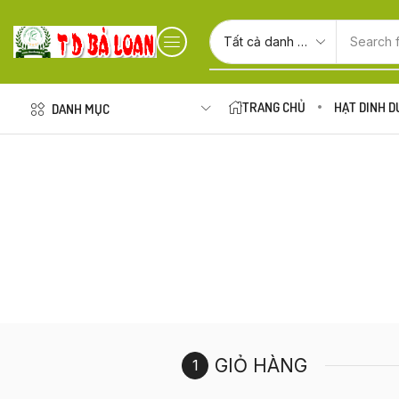
Search 
TRANG CHỦ
HẠT DINH 
DANH MỤC
GIỎ HÀNG