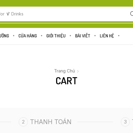
for
🍹 Drinks
DƯỠNG
CỬA HÀNG
GIỚI THIỆU
BÀI VIẾT
LIÊN HỆ
Trang Chủ
CART
THANH TOÁN