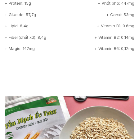
+ Protein: 15g
+ Phốt pho: 447mg
+ Glucide: 57,7g
+ Canxi: 53mg
+ Lipid: 6,4g
+ Vitamin B1: 0.6mg
+ Fiber(chất xơ): 8,4g
+ Vitamin B2: 0,14mg
+ Magie: 147mg
+ Vitamin B6: 0,12mg