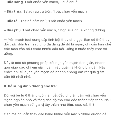
–
Bữa sáng
: 1 bát cháo yến mạch, 1 quả chuối
–
Bữa trưa:
Salad rau củ trộn, 1 bát cháo yến mạch
–
Bữa tối
: Thịt bò hầm nhừ, 1 bát cháo yến mạch
–
Bữa phụ:
1 bát cháo yến mạch, 1 hộp sữa chua không đường.
=> Yến mạch tươi cung cấp tinh bột thay cho gạo. Bạn có thể thay
đổi thực đơn trên sao cho đa dạng để đỡ bị ngán, chỉ cần hạn chế
các món xào nấu chứa nhiều dầu mỡ. Uống ít nước thấy khát thì
uống.
Đây là một số phương pháp kết hợp yến mạch đơn giản, nhanh
gọn giúp các chị em giảm cân hiệu quả mà không bị ngán. Hãy
chăm chỉ sử dụng yến mạch để nhanh chóng đạt kết quả giảm
cân tốt nhất nhé.
B. Bổ sung dinh dưỡng cho trẻ:
Đối với bé từ 6 tháng tuổi nên bắt đầu cho ăn dặm với cháo yến
mạch nghiền nhỏ và tăng dần độ thô cho các tháng tiếp theo. Nấu
cháo yến mạch với gia vị tùy thích như tôm, cua, cá, thịt
Các mẹ chỉ cần thay gạo bằng lượng yến mạch tương đương để