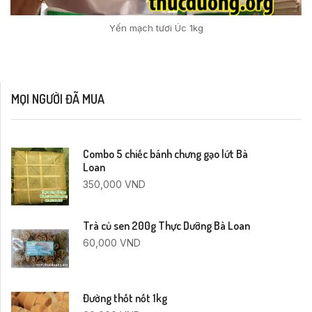
Yến mạch tươi Úc 1kg
MỌI NGƯỜI ĐÃ MUA
Combo 5 chiếc bánh chưng gạo lứt Bà
Loan
350,000
VND
Trà củ sen 200g Thực Dưỡng Bà Loan
60,000
VND
Đường thốt nốt 1kg