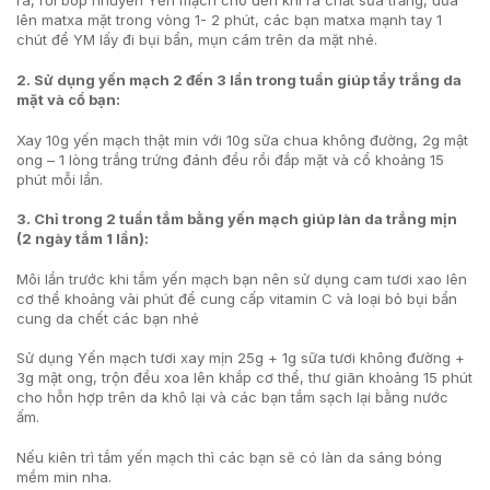
ra, rồi bóp nhuyễn Yến mạch cho đến khi ra chất sữa trắng, đưa
lên matxa mặt trong vòng 1- 2 phút, các bạn matxa mạnh tay 1
chút để YM lấy đi bụi bẩn, mụn cám trên da mặt nhé.
2. Sử dụng yến mạch 2 đến 3 lần trong tuần giúp tẩy trắng da
mặt và cổ bạn:
Xay 10g yến mạch thật min với 10g sữa chua không đường, 2g mật
ong – 1 lòng trắng trứng đánh đều rồi đắp mặt và cổ khoảng 15
phút mỗi lần.
3. Chỉ trong 2 tuần tắm bằng yến mạch giúp làn da trắng mịn
(2 ngày tắm 1 lần):
Môi lần trước khi tắm yến mạch bạn nên sử dụng cam tươi xao lên
cơ thể khoảng vài phút để cung cấp vitamin C và loại bỏ bụi bẩn
cung da chết các bạn nhé
Sử dụng Yến mạch tươi xay mịn 25g + 1g sữa tươi không đường +
3g mật ong, trộn đều xoa lên khắp cơ thể, thư giãn khoảng 15 phút
cho hỗn hợp trên da khô lại và các bạn tắm sạch lại bằng nước
ấm.
Nếu kiên trì tắm yến mạch thì các bạn sẽ có làn da sáng bóng
mềm min nha.