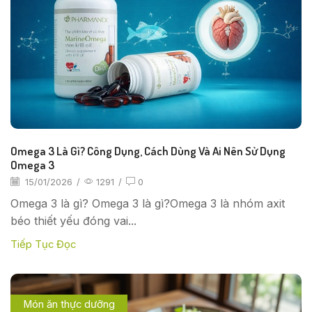
Omega 3 Là Gì? Công Dụng, Cách Dùng Và Ai Nên Sử Dụng
Omega 3
15/01/2026
/
1291
/
0
Omega 3 là gì? Omega 3 là gì?Omega 3 là nhóm axit
béo thiết yếu đóng vai...
Tiếp Tục Đọc
Món ăn thực dưỡng