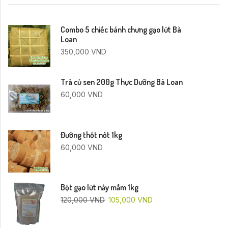
Combo 5 chiếc bánh chưng gạo lứt Bà
Loan
350,000
VND
Trà củ sen 200g Thực Dưỡng Bà Loan
60,000
VND
Đường thốt nốt 1kg
60,000
VND
Bột gạo lứt nảy mầm 1kg
120,000
VND
105,000
VND