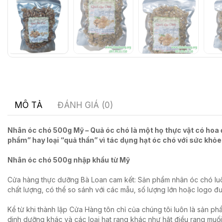
MÔ TẢ
ĐÁNH GIÁ (0)
Nhân óc chó 500g Mỹ – Quả óc chó là một họ thực vật có hoa đ
phẩm” hay loại “quả thần” vì tác dụng hạt óc chó với sức khỏe 
Nhân óc chó 500g nhập khẩu từ Mỹ
Cửa hàng thực dưỡng Bà Loan cam kết: Sản phẩm nhân óc chó luô
chất lượng, có thể so sánh với các mẫu, số lượng lớn hoặc logo đ
Kể từ khi thành lập Cửa Hàng tôn chỉ của chúng tôi luôn là sản ph
dinh dưỡng khác và các loại hạt rang khác như hật điều rang muối