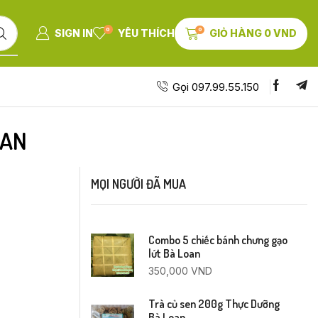
0
0
SIGN IN
YÊU THÍCH
GIỎ HÀNG
0
VND
Gọi 097.99.55.150
OAN
MỌI NGƯỜI ĐÃ MUA
Combo 5 chiếc bánh chưng gạo
lứt Bà Loan
350,000
VND
Trà củ sen 200g Thực Dưỡng
Bà Loan