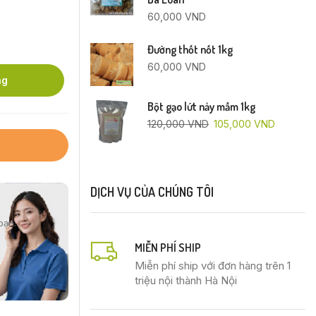
60,000
VND
Đường thốt nốt 1kg
60,000
VND
ng
Bột gạo lứt nảy mầm 1kg
120,000
VND
105,000
VND
DỊCH VỤ CỦA CHÚNG TÔI
bạn.
MIỄN PHÍ SHIP
Miễn phí ship với đơn hàng trên 1
triệu nội thành Hà Nội