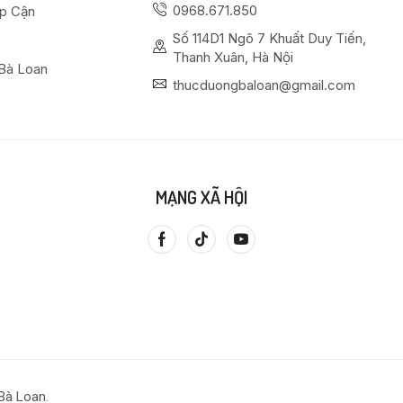
0968.671.850
ếp Cận
Số 114D1 Ngõ 7 Khuất Duy Tiến,
Thanh Xuân, Hà Nội
Bà Loan
thucduongbaloan@gmail.com
MẠNG XÃ HỘI
Bà Loan.