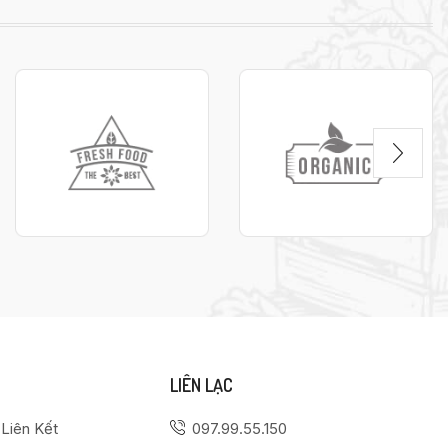
LIÊN LẠC
 Liên Kết
097.99.55.150