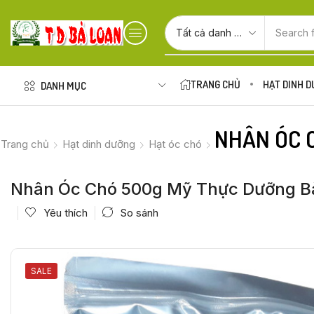
Search 
TRANG CHỦ
HẠT DINH 
DANH MỤC
NHÂN ÓC 
Trang chủ
Hạt dinh dưỡng
Hạt óc chó
Nhân Óc Chó 500g Mỹ Thực Dưỡng B
Yêu thích
So sánh
SALE