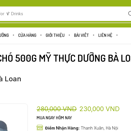
for
🍹 Drinks
DƯỠNG
CỬA HÀNG
GIỚI THIỆU
BÀI VIẾT
LIÊN HỆ
CHÓ 500G MỸ THỰC DƯỠNG BÀ L
à Loan
280,000
VND
230,000
VND
MUA NGAY HÔM NAY
Điểm Nhận Hàng:
Thanh Xuân, Hà Nội