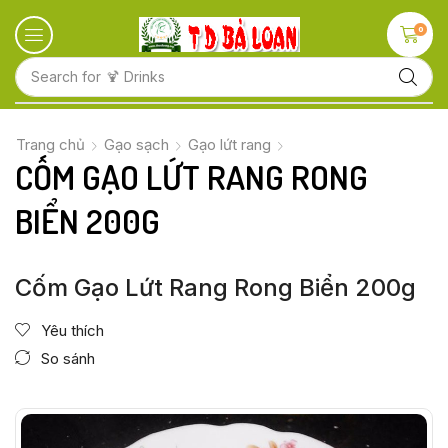
0
Search for
Trang chủ
Gạo sạch
Gạo lứt rang
CỐM GẠO LỨT RANG RONG
BIỂN 200G
Cốm Gạo Lứt Rang Rong Biển 200g
Yêu thích
So sánh