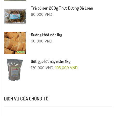
Trà củ sen 200g Thực Dưỡng Bà Loan
60,000
VND
Đường thốt nốt 1kg
60,000
VND
Bột gạo lứt nảy mầm 1kg
120,000
VND
105,000
VND
DỊCH VỤ CỦA CHÚNG TÔI