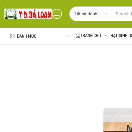
Search 
TRANG CHỦ
HẠT DINH 
DANH MỤC
M