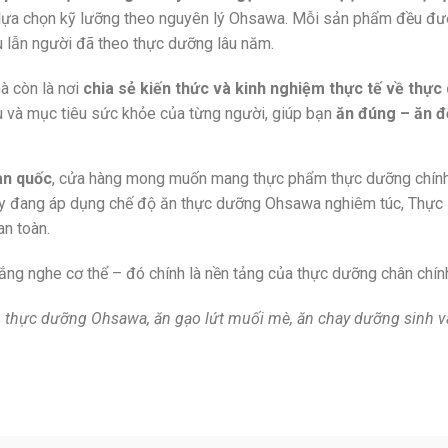
lựa chọn kỹ lưỡng theo nguyên lý Ohsawa. Mỗi sản phẩm đều đư
u lẫn người đã theo thực dưỡng lâu năm.
à còn là nơi
chia sẻ kiến thức và kinh nghiệm thực tế về thực
u và mục tiêu sức khỏe của từng người, giúp bạn
ăn đúng – ăn đ
àn quốc
, cửa hàng mong muốn mang thực phẩm thực dưỡng chính 
ay đang áp dụng chế độ ăn thực dưỡng Ohsawa nghiêm túc, Thực
an toàn.
ắng nghe cơ thể – đó chính là nền tảng của thực dưỡng chân chín
thực dưỡng Ohsawa, ăn gạo lứt muối mè, ăn chay dưỡng sinh và 