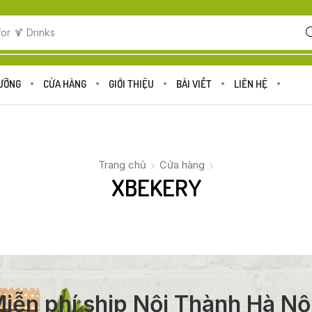
for
🍹 Drinks
DƯỠNG
CỬA HÀNG
GIỚI THIỆU
BÀI VIẾT
LIÊN HỆ
Trang chủ
Cửa hàng
XBEKERY
iễn phí ship Nội Thành Hà Nộ