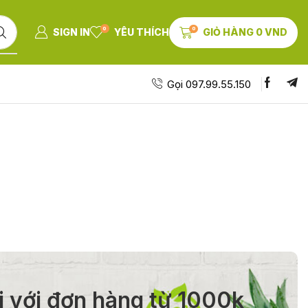
0
0
SIGN IN
YÊU THÍCH
GIỎ HÀNG
0
VND
Gọi 097.99.55.150
i với đơn hàng từ 1000k