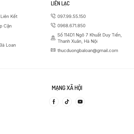
LIÊN LẠC
 Liên Kết
097.99.55.150
0968.671.850
ếp Cận
Số 114D1 Ngõ 7 Khuất Duy Tiến,
Thanh Xuân, Hà Nội
Bà Loan
thucduongbaloan@gmail.com
MẠNG XÃ HỘI