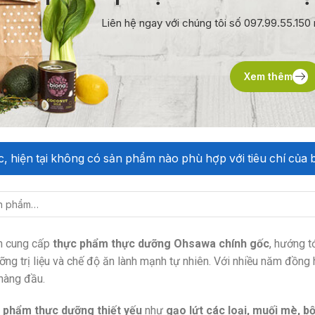
Liên hệ ngay với chúng tôi số 097.99.55.15
Xem thêm
ếc, hiện tại không có sản phẩm nào phù hợp với tiêu chí của 
ên cung cấp
thực phẩm thực dưỡng Ohsawa chính gốc
, hướng t
ỡng trị liệu và chế độ ăn lành mạnh tự nhiên. Với nhiều năm đồng
hàng đầu.
 phẩm thực dưỡng thiết yếu
như
gạo lứt các loại, muối mè, b