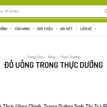
for
🍋 Fruits
DƯỠNG
CỬA HÀNG
GIỚI THIỆU
BÀI VIẾT
LIÊN HỆ
Trang Chủ
Blog
Thực Dưỡng
ĐỒ UỐNG TRONG THỰC DƯỠNG
à Thức Uống Chính. Trong Dưỡng Sinh Thì Trà P