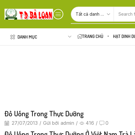
Search 
TRANG CHỦ
HẠT DINH 
DANH MỤC
Đồ Uống Trong Thực Dưỡng
27/07/2013
/
Gửi bởi
admin
/
416
/
0
Đồ Uống Trong Thực Dưỡng
Ở Việt Nam Trà L