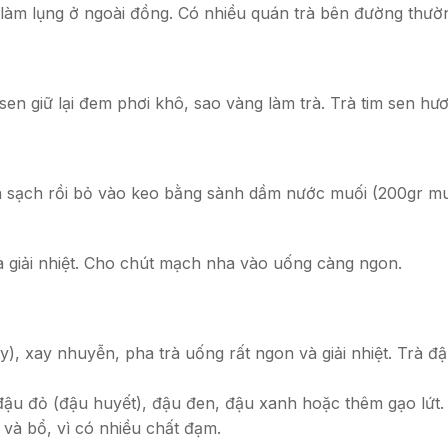
hi làm lụng ở ngoài đồng. Có nhiều quán trà bên đường th
en giữ lại đem phơi khô, sao vàng làm trà. Trà tim sen h
sạch rồi bỏ vào keo bằng sành dầm nước muối (200gr muối 
à giải nhiệt. Cho chút mạch nha vào uống càng ngon.
y), xay nhuyễn, pha trà uống rất ngon và giải nhiệt. Trà đ
đậu đỏ (đậu huyết), đậu đen, đậu xanh hoặc thêm gạo lứt.
và bổ, vì có nhiều chất đạm.