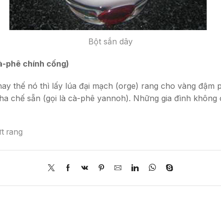
Bột sắn dây
cà-phê chính cống)
ay thế nó thì lấy lúa đại mạch (orge) rang cho vàng đậm p
ha chế sẵn (gọi là cà-phê yannoh). Những gia đình không có
ứt rang