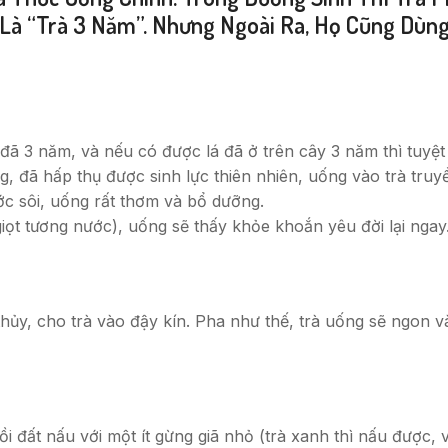
 Là “trà 3 Năm”. Nhưng Ngoài Ra, Họ Cũng Dùng
ất đã 3 năm, và nếu có được lá đã ở trên cây 3 năm thì tuy
g, đã hấp thụ được sinh lực thiên nhiên, uống vào trà truyền
ớc sôi, uống rất thơm và bổ dưỡng.
giọt tương nước), uống sẽ thấy khỏe khoắn yêu đời lại ngay
thủy, cho trà vào đậy kín. Pha như thế, trà uống sẽ ngon 
ồi đất nấu với một ít gừng giã nhỏ (trà xanh thì nấu được, 