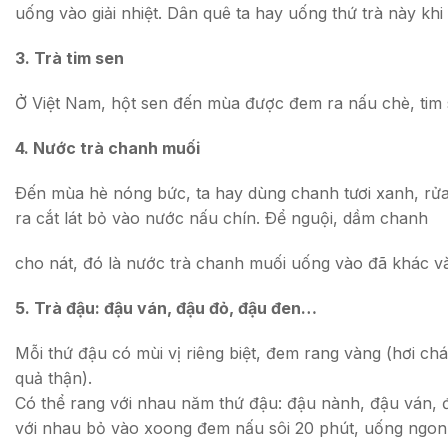
uống vào giải nhiệt. Dân quê ta hay uống thứ trà này k
3. Trà tim sen
Ở Việt Nam, hột sen đến mùa được đem ra nấu chè, tim s
4. Nước trà chanh muối
Ðến mùa hè nóng bức, ta hay dùng chanh tươi xanh, rửa 
ra cắt lát bỏ vào nước nấu chín. Ðể nguội, dầm chanh
cho nát, đó là nước trà chanh muối uống vào đã khác v
5. Trà đậu: đậu ván, đậu đỏ, đậu đen…
Mỗi thứ đậu có mùi vị riêng biệt, đem rang vàng (hơi chá
quả thận).
Có thể rang với nhau năm thứ đậu: đậu nành, đậu ván, 
với nhau bỏ vào xoong đem nấu sôi 20 phút, uống ngon 