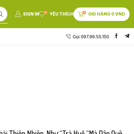
0
0
SIGN IN
YÊU THÍCH
GIỎ HÀNG
0
VND
Gọi 097.99.55.150
hải Thiên Nhiên, Như “trà Huế “mà Dân Quê