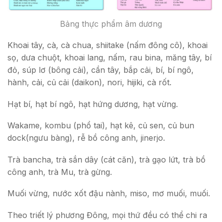
Bảng thực phẩm âm dương
Khoai tây, cà, cà chua, shiitake (nấm đông cô), khoai
sọ, dưa chuột, khoai lang, nấm, rau bina, măng tây, bí
đỏ, súp lơ (bông cải), cần tây, bắp cải, bí, bí ngô,
hành, cải, củ cải (daikon), nori, hijiki, cà rốt.
Hạt bí, hạt bí ngô, hạt hứng dương, hạt vừng.
Wakame, kombu (phổ tai), hạt kê, củ sen, củ bun
dock(ngưu bàng), rễ bồ công anh, jinerjo.
Trà bancha, trà sắn dây (cát căn), trà gạo lứt, trà bồ
công anh, trà Mu, trà gừng.
Muối vừng, nước xốt đậu nành, miso, mơ muối, muối.
Theo triết lý phương Đông, mọi thứ đều có thể chi ra