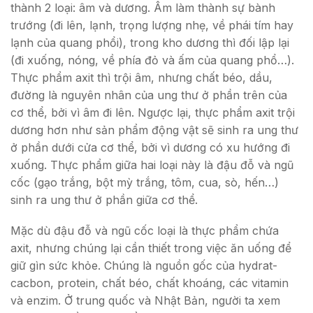
thành 2 loại: âm và dương. Âm làm thành sự bành
trướng (đi lên, lạnh, trọng lượng nhẹ, về phái tím hay
lạnh của quang phổi), trong kho dương thì đối lập lại
(đi xuống, nóng, về phía đỏ và ấm của quang phổ…).
Thực phẩm axit thì trội âm, nhưng chất béo, dầu,
đường là nguyên nhân của ung thư ở phần trên của
cơ thể, bởi vì âm đi lên. Ngược lại, thực phẩm axit trội
dương hơn như sản phẩm động vật sẽ sinh ra ung thư
ở phần dưới cửa cơ thể, bởi vì dương có xu hướng đi
xuống. Thực phẩm giữa hai loại này là đậu đỗ và ngũ
cốc (gạo trắng, bột mỳ trắng, tôm, cua, sò, hến…)
sinh ra ung thư ở phần giữa cơ thể.
Mặc dù đậu đỗ và ngũ cốc loại là thực phẩm chứa
axit, nhưng chúng lại cần thiết trong việc ăn uống để
giữ gìn sức khỏe. Chúng là nguồn gốc của hydrat-
cacbon, protein, chất béo, chất khoáng, các vitamin
và enzim. Ở trung quốc và Nhật Bản, người ta xem