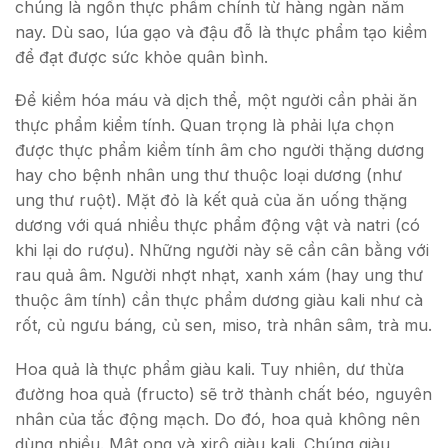
chúng là ngồn thực phẩm chính từ hàng ngàn năm
nay. Dù sao, lúa gạo và đậu đỗ là thực phẩm tạo kiềm
để đạt được sức khỏe quân bình.
Để kiềm hóa máu và dịch thể, một người cần phải ăn
thực phẩm kiểm tính. Quan trọng là phải lựa chọn
được thực phẩm kiềm tính âm cho người thặng dương
hay cho bệnh nhân ung thư thuộc loại dương (như
ung thư ruột). Mặt đỏ là kết quả của ăn uống thặng
dương với quá nhiều thực phẩm động vật và natri (có
khi lại do rượu). Những người này sẽ cần cân bằng với
rau quả âm. Người nhợt nhạt, xanh xám (hay ung thư
thuộc âm tính) cần thực phẩm dương giàu kali như cà
rốt, củ ngưu báng, củ sen, miso, trà nhân sâm, trà mu.
Hoa quả là thực phẩm giàu kali. Tuy nhiên, dư thừa
đường hoa quả (fructo) sẽ trở thành chất béo, nguyên
nhân của tắc động mạch. Do đó, hoa quả không nên
dùng nhiều. Mật ong và xirô giàu kali. Chúng giàu