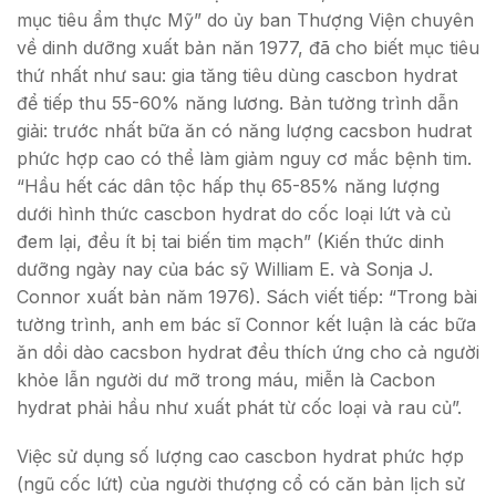
mục tiêu ẩm thực Mỹ” do ủy ban Thượng Viện chuyên
về dinh dưỡng xuất bản năn 1977, đã cho biết mục tiêu
thứ nhất như sau: gia tăng tiêu dùng cascbon hydrat
để tiếp thu 55-60% năng lương. Bản tường trình dẫn
giải: trước nhất bữa ăn có năng lượng cacsbon hudrat
phức hợp cao có thể làm giảm nguy cơ mắc bệnh tim.
“Hầu hết các dân tộc hấp thụ 65-85% năng lượng
dưới hình thức cascbon hydrat do cốc loại lứt và củ
đem lại, đều ít bị tai biến tim mạch” (Kiến thức dinh
dưỡng ngày nay của bác sỹ William E. và Sonja J.
Connor xuất bản năm 1976). Sách viết tiếp: “Trong bài
tường trình, anh em bác sĩ Connor kết luận là các bữa
ăn dồi dào cacsbon hydrat đều thích ứng cho cả người
khỏe lẫn người dư mỡ trong máu, miễn là Cacbon
hydrat phải hầu như xuất phát từ cốc loại và rau củ”.
Việc sử dụng số lượng cao cascbon hydrat phức hợp
(ngũ cốc lứt) của người thượng cổ có căn bản lịch sử