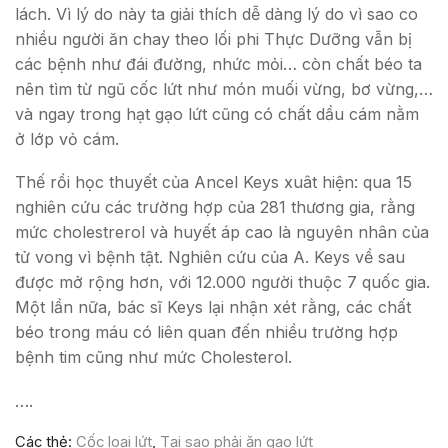
lách. Vì lý do này ta giải thích dễ dàng lý do vì sao co
nhiều người ăn chay theo lối phi Thực Dưỡng vẫn bị
các bệnh như đái đường, nhức mỏi… còn chất béo ta
nên tìm từ ngũ cốc lứt như món muối vừng, bơ vừng,…
và ngay trong hạt gạo lứt cũng có chất dầu cám nằm
ở lớp vỏ cám.
Thế rồi học thuyết của Ancel Keys xuât hiện: qua 15
nghiên cứu các trường hợp của 281 thương gia, rằng
mức cholestrerol và huyết áp cao là nguyên nhân của
tử vong vì bệnh tật. Nghiên cứu của A. Keys về sau
được mở rộng hơn, với 12.000 người thuộc 7 quốc gia.
Một lần nữa, bác sĩ Keys lại nhận xét rằng, các chất
béo trong máu có liên quan đến nhiều trường hợp
bệnh tim cũng như mức Cholesterol.
….
Các thẻ:
Cốc loại lứt
,
Tại sao phải ăn gạo lứt