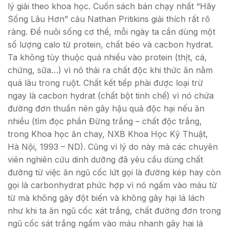
lý giải theo khoa học. Cuốn sách bán chạy nhất “Hãy
Sống Lâu Hơn” cảu Nathan Pritikins giải thích rất rõ
ràng. Để nuôi sống cơ thể, mỗi ngày ta cần dùng một
số lượng calo từ protein, chất béo và cacbon hydrat.
Ta không tùy thuộc quá nhiều vào protein (thịt, cá,
chứng, sữa…) vì nó thải ra chất độc khi thức ăn nằm
quá lâu trong ruột. Chất kết tiếp phải được loại trừ
ngay là cacbon hydrat (chất bột tinh chế) vì nó chứa
đường đơn thuần nên gây hậu quả độc hại nếu ăn
nhiều (tìm đọc phần Đừng trắng – chất độc trắng,
trong Khoa học ăn chay, NXB Khoa Học Kỹ Thuật,
Hà Nội, 1993 – ND). Cũng vì lý do này mà các chuyên
viên nghiên cứu dinh dưỡng đã yêu cầu dùng chất
đường từ việc ăn ngũ cốc lứt gọi là đường kép hay còn
gọi là carbonhydrat phức hợp vì nó ngấm vào máu từ
từ mà không gây đột biến và không gây hại lá lách
như khi ta ăn ngũ cốc xát trắng, chất đường đơn trong
ngũ cốc sát trắng ngấm vào máu nhanh gây hai lá