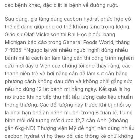
các bệnh khác, đặc biệt là bệnh về đường ruột.
Sau cùng, gia tăng dùng cacbon hydrat phức hợp có
thể dễ dàng giúp cho cơ thể không tăng trọng lượng.
Giáo sư Olaf Mickelson tại Đại Học ở tiểu bang
Michigan báo cáo trong General Foods World, tháng
7-1985: “Ngược lại với nhiều người nghĩ: dùng nhiều
bánh mì là cách ăn làm tăng cân thì công trình nghiên
cứu mới dây ở Viện của chúng tôi cho thấy rằng, các
thanh niên trẻ và hơi nặng cân đã làm sụt cân bằng
phương cách không đau đớn và không phải gắng sức
nếu họ dùng 12 lát bánh mì hằng ngày. Kết quả là họ
no trước khi họ tiếp thu hết liều lượng calo tiêu chuẩn
thông thường. Các đối tượng này trước khi bị nhồi sọ
là phải hạn chế ăn bánh mì. chỉ trong 8 tuần lễ, trung
bình mỗi đối tượng mất được 12,7 cân Anh (khoảng
gần 6kg-ND) Thượng viện Mỹ đề nghị nên dùng nhiều
cacbon hydrat vì họ theo dõi các thông kê chứ không