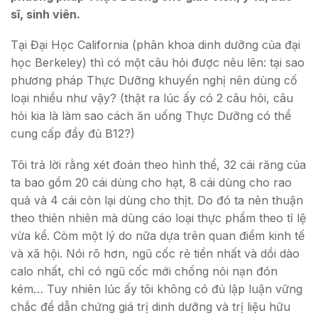
sĩ, sinh viên.
Tại Đại Học California (phân khoa dinh dưỡng của đại
học Berkeley) thì có một câu hỏi được nêu lên: tại sao
phương pháp Thực Dưỡng khuyến nghị nên dùng cố
loại nhiều như vậy? (thật ra lúc ấy có 2 câu hỏi, câu
hỏi kia là làm sao cách ăn uống Thực Dưỡng có thể
cung cấp đầy đủ B12?)
Tôi trả lời rằng xét đoán theo hình thể, 32 cái răng của
ta bao gồm 20 cái dùng cho hạt, 8 cái dùng cho rao
quả và 4 cái còn lại dùng cho thịt. Do đó ta nên thuận
theo thiên nhiên mà dùng cáo loại thực phẩm theo tỉ lệ
vừa kể. Còm một lý do nữa dựa trên quan điểm kinh tế
và xã hội. Nói rõ hơn, ngũ cốc rẻ tiền nhất và dồi dào
calo nhất, chỉ có ngũ cốc mới chống nỏi nạn đón
kém… Tuy nhiên lúc ấy tôi không có đủ lập luận vững
chắc để dẫn chứng giá trị dinh dưỡng và trị liệu hữu