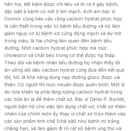
hẳn hoi, tiết kiệm được chi tiêu và tỏ ra ít gây bệnh,
đặc biệt à bệnh có mỡ ở tim mạch. Anh em bác sĩ
Connor cũng báo cáo rằng cacbon hydrat phức hợp
là cần thiết trong việc trị bệnh tiểu đường và nó làm
giảm nguy cơ bị bệnh xơ cứng động mạch và dư mỡ
trong máu, là hai chứng liên quan đến bệnh tiểu
đường. Nhờ cacbon hydrat phức hợp mà mức
cholestrol và chất béo trong cơ thể được hạ thấp.
Theo dõi vài bệnh nhân tiểu đường họ nhận thấy lối
ăn uống dồi dào cacbon hydrat cũng đưa đến kết quả
tốt, tức là khả năng dung nạp đường gluco được cải
thiện. Có người thì mực insulin được quân bình. Một lý
do nữa khiến ta phải tăng lượng cacbon hydrat trong
các bữa ăn là để thêm chất xơ. Bác sĩ Denis P. Burkitt,
người biện hộ cho việc tận dụng chất xơ, chất xơ thiên
nhiên của chính món ấy thay vì chất xơ trộn thêm vào
các sản phẩm tinh chế (chà xát) như bánh mì trắng
chẳng hạn, sẽ làm giảm đi rõ rệt số bệnh ung thư và