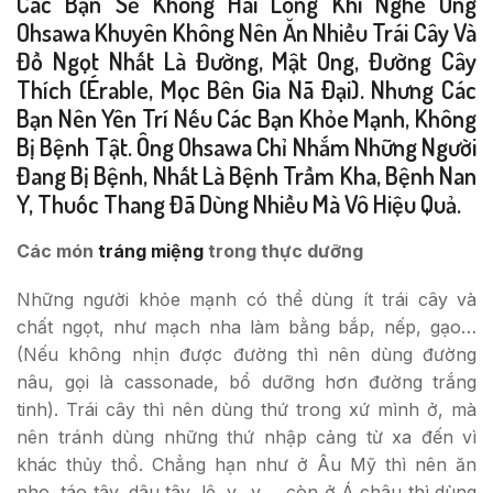
Các Bạn Sẽ Không Hài Lòng Khi Nghe Ông
Ohsawa Khuyên Không Nên Ăn Nhiều Trái Cây Và
Đồ Ngọt Nhất Là Đường, Mật Ong, Đường Cây
Thích (érable, Mọc Bên Gia Nã Ðại). Nhưng Các
Bạn Nên Yên Trí Nếu Các Bạn Khỏe Mạnh, Không
Bị Bệnh Tật. Ông Ohsawa Chỉ Nhắm Những Người
Đang Bị Bệnh, Nhất Là Bệnh Trầm Kha, Bệnh Nan
Y, Thuốc Thang Đã Dùng Nhiều Mà Vô Hiệu Quả.
Các món
tráng miệng
trong thực dưỡng
Những người khỏe mạnh có thể dùng ít trái cây và
chất ngọt, như mạch nha làm bằng bắp, nếp, gạo…
(Nếu không nhịn được đường thì nên dùng đường
nâu, gọi là cassonade, bổ dưỡng hơn đường trắng
tinh). Trái cây thì nên dùng thứ trong xứ mình ở, mà
nên tránh dùng những thứ nhập cảng từ xa đến vì
khác thủy thổ. Chẳng hạn như ở Âu Mỹ thì nên ăn
nho, táo tây, dâu tây, lê, v…v…, còn ở Á châu thì dùng