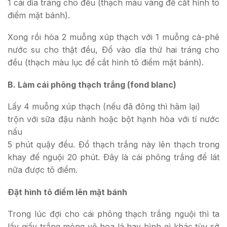
1 cái dĩa tráng cho đều (thạch màu vàng để cắt hình tô
điểm mặt bánh).
Xong rồi hòa 2 muỗng xúp thạch với 1 muỗng cà-phê
nước su cho thật đều, Ðổ vào dĩa thứ hai tráng cho
đều (thạch màu lục để cắt hình tô điểm mặt bánh).
B. Làm cái phông thạch trắng (fond blanc)
Lấy 4 muỗng xúp thạch (nếu đã đông thì hâm lại)
trộn với sữa đậu nành hoặc bột hạnh hòa với tí nước
nấu
5 phút quậy đều. Ðổ thạch trắng này lên thạch trong
khay để nguội 20 phút. Ðây là cái phông trắng để lát
nữa được tô điểm.
Ðặt hình tô điểm lên mặt bánh
Trong lúc đợi cho cái phông thạch trắng nguội thì ta
lấy giấy trắng mỏng vẽ hoa lá hay hình gì khác tùy sở