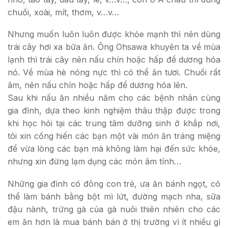
chuối, xoài, mít, thơm, v…v…
Nhưng muốn luôn luôn được khỏe mạnh thì nên dùng
trái cây hơi xa bữa ăn. Ông Ohsawa khuyên ta về mùa
lạnh thì trái cây nên nấu chín hoặc hấp để dương hóa
nó. Về mùa hè nóng nực thì có thể ăn tươi. Chuối rất
âm, nên nấu chín hoặc hấp để dương hóa lên.
Sau khi nấu ăn nhiều năm cho các bệnh nhân cùng
gia đình, dựa theo kinh nghiệm thâu thập được trong
khi học hỏi tại các trung tâm dưỡng sinh ở khắp nơi,
tôi xin cống hiến các bạn một vài món ăn tráng miệng
để vừa lòng các bạn mà không làm hại đến sức khỏe,
nhưng xin đừng lạm dụng các món âm tính…
Những gia đình có đông con trẻ, ưa ăn bánh ngọt, có
thể làm bánh bằng bột mì lứt, đường mạch nha, sữa
đậu nành, trứng gà của gà nuôi thiên nhiên cho các
em ăn hơn là mua bánh bán ở thị trường vì ít nhiều gì