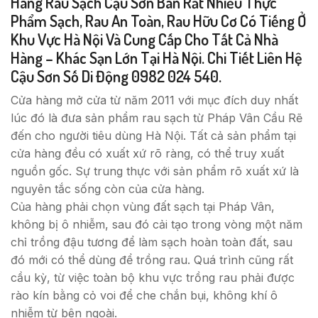
Hàng Rau Sạch Cậu Sơn Bán Rất Nhiều Thực
Phẩm Sạch, Rau An Toàn, Rau Hữu Cơ Có Tiếng Ở
Khu Vực Hà Nội Và Cung Cấp Cho Tất Cả Nhà
Hàng – Khác Sạn Lớn Tại Hà Nội. Chi Tiết Liên Hệ
Cậu Sơn Số Di Động 0982 024 540.
Cửa hàng mở cửa từ năm 2011 với mục đích duy nhất
lúc đó là đưa sản phẩm rau sạch từ Pháp Vân Cầu Rẽ
đến cho người tiêu dùng Hà Nội. Tất cả sản phẩm tại
cửa hàng đều có xuất xứ rõ ràng, có thể truy xuất
nguồn gốc. Sự trung thực với sản phẩm rõ xuất xứ là
nguyên tắc sống còn của cửa hàng.
Của hàng phải chọn vùng đất sạch tại Pháp Vân,
không bị ô nhiễm, sau đó cải tạo trong vòng một năm
chỉ trồng đậu tương để làm sạch hoàn toàn đất, sau
đó mới có thể dùng để trồng rau. Quá trình cũng rất
cầu kỳ, từ việc toàn bộ khu vực trồng rau phải được
rào kín bằng cỏ voi để che chắn bụi, không khí ô
nhiễm từ bên ngoài.