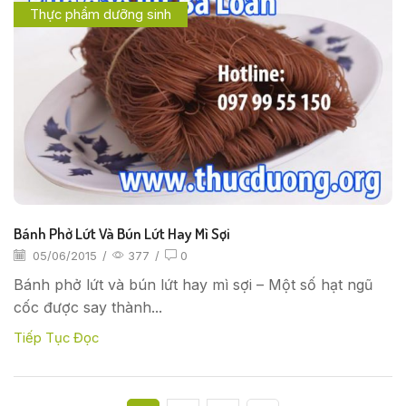
Thực phẩm dưỡng sinh
Bánh Phở Lứt Và Bún Lứt Hay Mì Sợi
05/06/2015
/
377
/
0
Bánh phở lứt và bún lứt hay mì sợi – Một số hạt ngũ
cốc được say thành...
Tiếp Tục Đọc