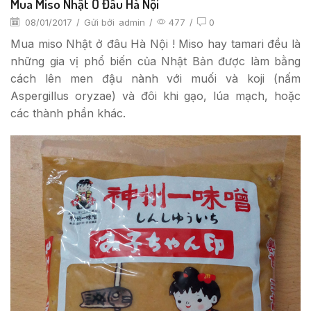
Mua Miso Nhật Ở Đâu Hà Nội
08/01/2017
/
Gửi bởi
admin
/
477
/
0
Mua miso Nhật ở đâu Hà Nội ! Miso hay tamari đều là
những gia vị phổ biến của Nhật Bản được làm bằng
cách lên men đậu nành với muối và koji (nấm
Aspergillus oryzae) và đôi khi gạo, lúa mạch, hoặc
các thành phần khác.