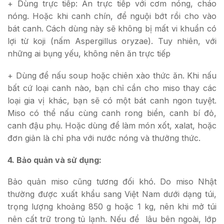
+ Dùng trực tiếp: Ăn trực tiếp với cơm nóng, cháo
nóng. Hoặc khi canh chín, để nguội bớt rồi cho vào
bát canh. Cách dùng này sẽ không bị mất vi khuẩn có
lợi từ koji (nấm Aspergillus oryzae). Tuy nhiên, với
những ai bụng yếu, không nên ăn trực tiếp
+ Dùng để nấu soup hoặc chiên xào thức ăn. Khi nấu
bất cứ loại canh nào, bạn chỉ cần cho miso thay các
loại gia vị khác, bạn sẽ có một bát canh ngon tuyệt.
Miso có thể nấu cùng canh rong biển, canh bí đỏ,
canh đậu phụ. Hoặc dùng để làm món xốt, xalat, hoặc
đơn giản là chỉ pha với nước nóng và thưởng thức.
4. Bảo quản và sử dụng:
Bảo quản miso cũng tương đối khó. Do miso Nhật
thường được xuất khẩu sang Việt Nam dưới dạng túi,
trọng lượng khoảng 850 g hoặc 1 kg, nên khi mở túi
nên cất trữ trong tủ lạnh. Nếu để lâu bên ngoài, lớp