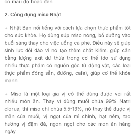
có màu đỏ hoặc đen.
2. Công dụng miso Nhật
+ Nhật Bản nổi tiếng với cách lựa chọn thực phẩm tốt
cho sức khỏe. Họ dùng súp miso nóng, bổ dưỡng vào
buổi sáng thay cho việc uống cà phê. Điều này sẽ giúp
sinh lực dồi dào vì nó tạo thêm chất Kiềm, giúp cân
bằng lượng axit dư thừa trong cơ thể (do sử dụng
nhiều thực phẩm có nguồn gốc từ động vật, các loại
thực phẩm đóng sẵn, đường, cafe), giúp cơ thể khỏe
mạnh.
+ Miso là một loại gia vị có thể dùng được với rất
nhiều món ăn. Thay vì dùng muối chứa 99% Natri
clorua, thì miso chỉ chứa 5.5-13%, nó thay thế được vị
mặn của muối, vị ngọt của mì chính, hạt nêm, tạo
hương vị đậm đà, ngon ngọt cho các món ăn hàng
ngày.