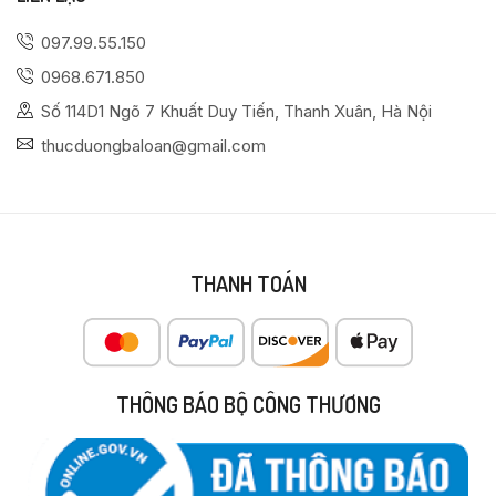
097.99.55.150
0968.671.850
Số 114D1 Ngõ 7 Khuất Duy Tiến, Thanh Xuân, Hà Nội
thucduongbaloan@gmail.com
THANH TOÁN
THÔNG BÁO BỘ CÔNG THƯƠNG