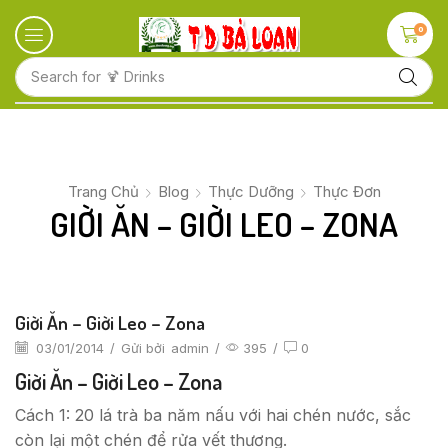
0
Search for
Trang Chủ
Blog
Thực Dưỡng
Thực Đơn
GIỜI ĂN – GIỜI LEO – ZONA
Giời Ăn – Giời Leo – Zona
03/01/2014
/
Gửi bởi
admin
/
395
/
0
Giời Ăn – Giời Leo – Zona
Cách 1: 20 lá trà ba năm nấu với hai chén nước, sắc
còn lại một chén để rửa vết thương.