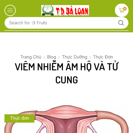
0
Search for
🥛 Milk
Trang Chủ
Blog
Thực Dưỡng
Thực Đơn
VIÊM NHIỄM ÂM HỘ VÀ TỬ
CUNG
Thực đơn