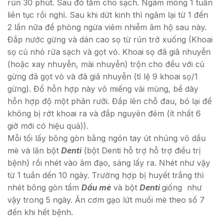
rún 30 phút. Sau đó tắm cho sạch. Ngâm mông 1 tuần
liên tục rồi nghỉ. Sau khi dứt kinh thì ngâm lại từ 1 đến
2 lần nữa để phòng ngừa viêm nhiễm âm hộ sau này.
Đắp nước gừng và dán cao sọ từ rún trở xuống (Khoai
sọ củ nhỏ rửa sạch và gọt vỏ. Khoai sọ đã giã nhuyễn
(hoặc xay nhuyễn, mài nhuyễn) trộn cho đều với củ
gừng đã gọt vỏ và đã giã nhuyễn (tỉ lệ 9 khoai sọ/1
gừng). Đổ hỗn hợp này vô miếng vải mùng, bề dày
hỗn hợp độ một phân rưỡi. Đắp lên chỗ đau, bó lại để
không bị rớt khoai ra và đắp nguyên đêm (ít nhất 6
giờ mới có hiệu quả)).
Mỗi tối lấy bông gòn bằng ngón tay út nhúng vô dầu
mè và lăn bột
Denti
(bột Denti hỗ trợ hỗ trợ điều trị
bệnh) rồi nhét vào âm đạo, sáng lấy ra. Nhét như vậy
từ 1 tuần dến 10 ngày. Trường hợp bị huyết trắng thì
nhét bông gòn tẩm
Dầu mè
và bột
Denti
giống như
vậy trong 5 ngày. Ăn cơm gạo lứt muối mè theo số 7
đến khi hết bệnh.