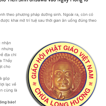
 bệnh theo phương pháp dưỡng sinh. Ngoài ra, còn có
ược khai mở trí tuệ sau thời gian ăn uống đúng theo
c nhận
ẻ nhưng
ề địa chỉ
ủa Thầy
ặt cho
à góp
ợi lạc về
n cùng là
hông báo!