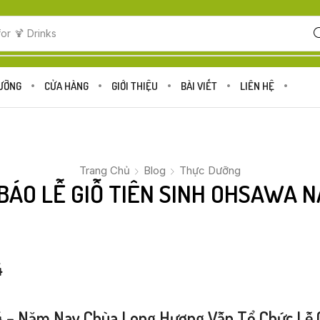
for
🍋 Fruits
DƯỠNG
CỬA HÀNG
GIỚI THIỆU
BÀI VIẾT
LIÊN HỆ
Trang Chủ
Blog
Thực Dưỡng
BÁO LỄ GIỖ TIÊN SINH OHSAWA N
4
4 – Năm Nay Chùa Long Hương Vẫn Tổ Chức Lễ G