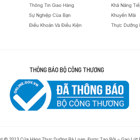
Thông Tin Giao Hàng
Khả Năng Ti
Sự Nghiệp Của Bạn
Khuyến Mãi
Điều Khoản Và Điều Kiện
Thực Dưỡng 
THÔNG BÁO BỘ CÔNG THƯƠNG
ht © 2013 Cửa Hàng Thực Dưỡng Bà Loan. Được Tạo Bởi – Gạo Lứt 