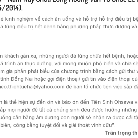
/2014).
ẻ kinh nghiệm về cách ăn uống và hỗ trợ hỗ trợ điều trị
 từng điều trị hết bệnh bằng phương pháp thực dưỡng và đ
n khách gần xa, những người đã từng chữa hết bệnh, hoặ
uá trình ăn thực dưỡng, với mong muốn phổ biến và chia s
m gia phần phát biểu của chương trình bằng cách gửi thư v
h Đồng Nai hoặc gọi điện thoại/ gửi tin vào điện thoại c
heo.thichtuehai@yahoo.com
để ban tổ chức tiện việc sắp đ
là thể hiện sự đền ơn và báo ơn đến Tiên Sinh Ohsawa v
p mọi người để tất cả chúng sinh đều được hưởng những l
 uống cân bằng âm dương con người sẽ nhận ra được cái tậ
biên, công bằng tuyệt đối và giải thoát vĩnh cữu”.
Trân trọng t