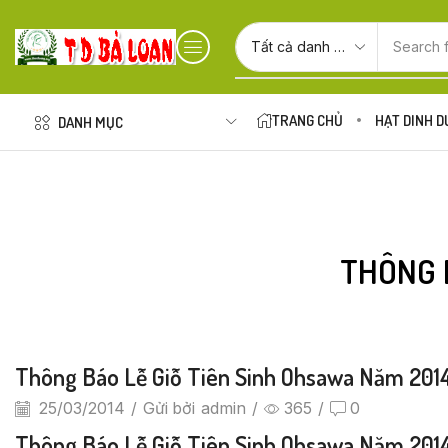
Search 
TRANG CHỦ
HẠT DINH 
DANH MỤC
THÔNG 
Thông Báo Lễ Giỗ Tiên Sinh Ohsawa Năm 201
25/03/2014
/
Gửi bởi
admin
/
365
/
0
Thông Báo Lễ Giỗ Tiên Sinh Ohsawa Năm 201