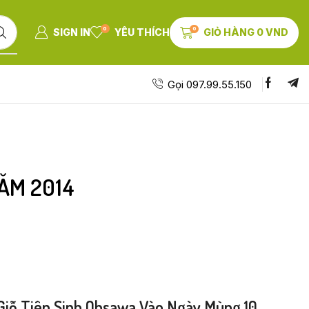
0
0
SIGN IN
YÊU THÍCH
GIỎ HÀNG
0
VND
Gọi 097.99.55.150
ĂM 2014
iỗ Tiên Sinh Ohsawa Vào Ngày Mùng 10