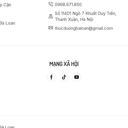
0968.671.850
ếp Cận
Số 114D1 Ngõ 7 Khuất Duy Tiến,
Thanh Xuân, Hà Nội
Bà Loan
thucduongbaloan@gmail.com
MẠNG XÃ HỘI
Bà Loan.