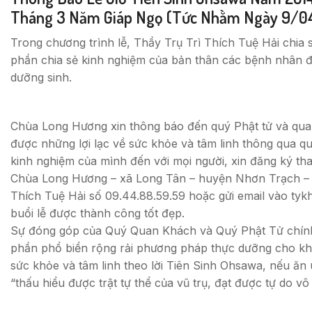
Tháng 3 Năm Giáp Ngọ (tức Nhằm Ngày 9/04
Trong chương trình lễ, Thầy Trụ Trì Thích Tuệ Hải chia s
phần chia sẻ kinh nghiệm của bản thân các bệnh nhân đã
dưỡng sinh.
Chùa Long Hương xin thông báo đến quý Phật tử và qua
được những lợi lạc về sức khỏe và tâm linh thông qua q
kinh nghiệm của mình đến với mọi người, xin đăng ký tha
Chùa Long Hương – xã Long Tân – huyện Nhơn Trạch – tỉn
Thích Tuệ Hải số 09.44.88.59.59 hoặc gửi email vào
tyk
buổi lễ được thành công tốt đẹp.
Sự đóng góp của Quý Quan Khách và Quý Phật Tử chính 
phần phổ biển rộng rải phương pháp thực dưỡng cho khắ
sức khỏe và tâm linh theo lời Tiên Sinh Ohsawa, nếu ăn
“thấu hiểu được trật tự thể của vũ trụ, đạt được tự do vô 