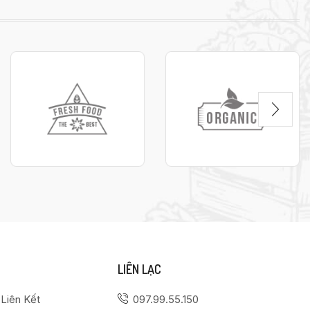
LIÊN LẠC
 Liên Kết
097.99.55.150