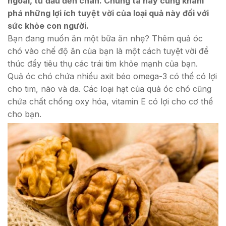
ngoài, từ đầu đến chân. Chúng ta hãy cùng khám
phá những lợi ích tuyệt vời của loại quả này đối với
sức khỏe con người.
Bạn đang muốn ăn một bữa ăn nhẹ? Thêm quả óc
chó vào chế độ ăn của bạn là một cách tuyệt vời để
thúc đẩy tiêu thụ các trái tim khỏe mạnh của bạn.
Quả óc chó chứa nhiều axit béo omega-3 có thể có lợi
cho tim, não và da. Các loại hạt của quả óc chó cũng
chứa chất chống oxy hóa, vitamin E có lợi cho cơ thể
cho bạn.