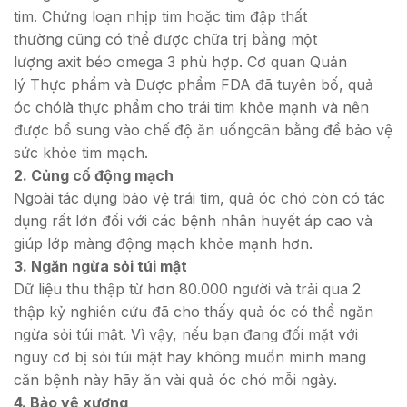
tim. Chứng loạn nhịp tim hoặc tim đập thất
thường cũng có thể được chữa trị bằng một
lượng axit béo omega 3 phù hợp. Cơ quan Quản
lý Thực phẩm và Dược phẩm FDA đã tuyên bố, quả
óc chólà thực phẩm cho trái tim khỏe mạnh và nên
được bổ sung vào chế độ ăn uốngcân bằng để bảo vệ
sức khỏe tim mạch.
2. Củng cố động mạch
Ngoài tác dụng bảo vệ trái tim, quả óc chó còn có tác
dụng rất lớn đối với các bệnh nhân huyết áp cao và
giúp lớp màng động mạch khỏe mạnh hơn.
3. Ngăn ngừa sỏi túi mật
Dữ liệu thu thập từ hơn 80.000 người và trải qua 2
thập kỷ nghiên cứu đã cho thấy quả óc có thể ngăn
ngừa sỏi túi mật. Vì vậy, nếu bạn đang đối mặt với
nguy cơ bị sỏi túi mật hay không muốn mình mang
căn bệnh này hãy ăn vài quả óc chó mỗi ngày.
4. Bảo vệ xương