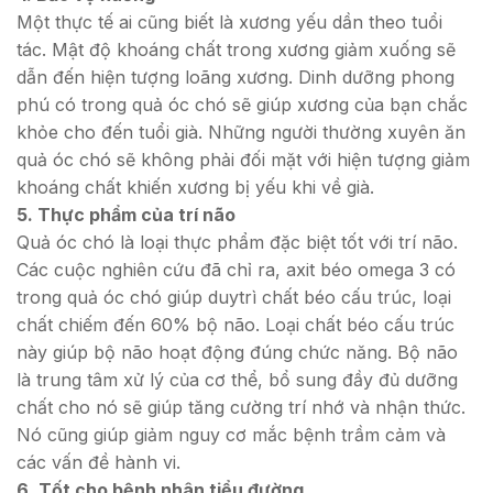
Một thực tế ai cũng biết là xương yếu dần theo tuổi
tác. Mật độ khoáng chất trong xương giảm xuống sẽ
dẫn đến hiện tượng loãng xương. Dinh dưỡng phong
phú có trong quả óc chó sẽ giúp xương của bạn chắc
khỏe cho đến tuổi già. Những người thường xuyên ăn
quả óc chó sẽ không phải đối mặt với hiện tượng giảm
khoáng chất khiến xương bị yếu khi về già.
5. Thực phẩm của trí não
Quả óc chó là loại thực phẩm đặc biệt tốt với trí não.
Các cuộc nghiên cứu đã chỉ ra, axit béo omega 3 có
trong quả óc chó giúp duytrì chất béo cấu trúc, loại
chất chiếm đến 60% bộ não. Loại chất béo cấu trúc
này giúp bộ não hoạt động đúng chức năng. Bộ não
là trung tâm xử lý của cơ thể, bổ sung đầy đủ dưỡng
chất cho nó sẽ giúp tăng cường trí nhớ và nhận thức.
Nó cũng giúp giảm nguy cơ mắc bệnh trầm cảm và
các vấn đề hành vi.
6. Tốt cho bệnh nhân tiểu đường