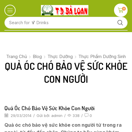
0
Search for
🍋 Fruits
Trang Chủ
Blog
Thực Dưỡng
Thực Phẩm Dưỡng Sinh
QUẢ ÓC CHÓ BẢO VỆ SỨC KHỎE
CON NGƯỜI
Quả Óc Chó Bảo Vệ Sức Khỏe Con Người
29/03/2014
/
Gửi bởi
admin
/
338
/
0
Quả óc chó bảo vệ sức khỏe con người từ trong ra