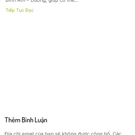
bình Âm – Dương, giúp cơ thể...
Tiếp Tục Đọc
Thêm Bình Luận
Địa chỉ email của bạn sẽ không được công bố. Các