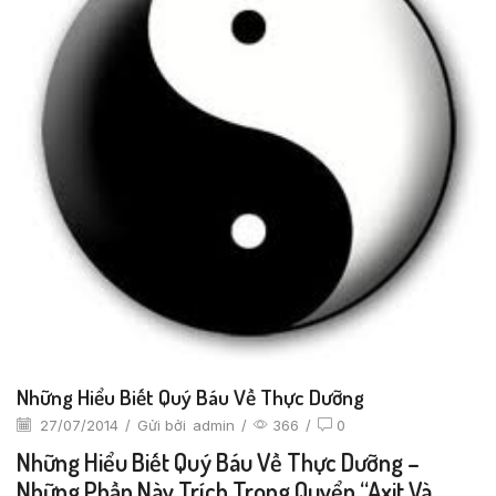
Những Hiểu Biết Quý Báu Về Thực Dưỡng
27/07/2014
/
Gửi bởi
admin
/
366
/
0
Những Hiểu Biết Quý Báu Về Thực Dưỡng –
Những Phần Này Trích Trong Quyển “Axit Và