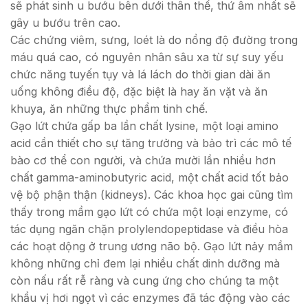
sẽ phát sinh u bướu bên dưới thân thể, thứ âm nhất sẽ
gây u bướu trên cao.
Các chứng viêm, sưng, loét là do nồng độ đường trong
máu quá cao, có nguyên nhân sâu xa từ sự suy yếu
chức năng tuyến tụy và lá lách do thời gian dài ăn
uống không điều độ, đặc biệt là hay ăn vặt và ăn
khuya, ăn những thực phẩm tinh chế.
Gạo lứt chứa gấp ba lần chất lysine, một loại amino
acid cần thiết cho sự tăng trưởng và bảo trì các mô tế
bào cơ thể con người, và chứa mười lần nhiều hơn
chất gamma-aminobutyric acid, một chất acid tốt bảo
vệ bộ phận thận (kidneys). Các khoa học gai cũng tìm
thấy trong mầm gạo lứt có chứa một loại enzyme, có
tác dụng ngăn chặn prolylendopeptidase và điều hòa
các hoạt dộng ở trung ương não bộ. Gạo lứt nảy mầm
không những chỉ đem lại nhiều chất dinh dưỡng mà
còn nấu rất rễ ràng và cung ứng cho chúng ta một
khẩu vị hơi ngọt vì các enzymes đã tác động vào các