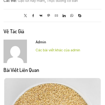
Các thẻ:
Gạo lứt nảy mầm
,
Thực dưỡng cơ bản
Về Tác Giả
Admin
Các bài viết khác của admin
Bài Viết Liên Quan