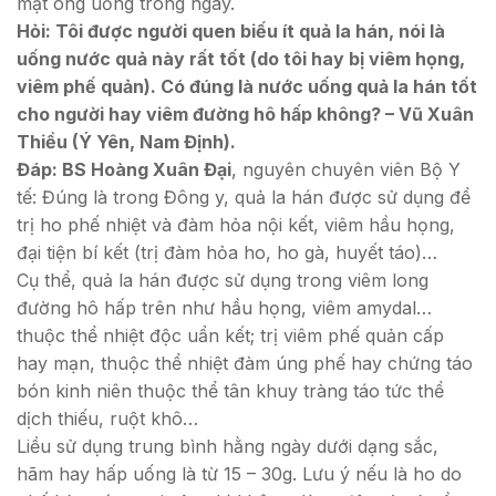
mật ong uống trong ngày.
Hỏi: Tôi được người quen biếu ít quả la hán, nói là
uống nước quả này rất tốt (do tôi hay bị viêm họng,
viêm phế quản). Có đúng là nước uống quả la hán tốt
cho người hay viêm đường hô hấp không? – Vũ Xuân
Thiều (Ý Yên, Nam Định).
Đáp: BS Hoàng Xuân Đại
, nguyên chuyên viên Bộ Y
tế: Đúng là trong Đông y, quả la hán được sử dụng để
trị ho phế nhiệt và đàm hỏa nội kết, viêm hầu họng,
đại tiện bí kết (trị đàm hỏa ho, ho gà, huyết táo)…
Cụ thể, quả la hán được sử dụng trong viêm long
đường hô hấp trên như hầu họng, viêm amydal…
thuộc thể nhiệt độc uẩn kết; trị viêm phế quản cấp
hay mạn, thuộc thể nhiệt đàm úng phế hay chứng táo
bón kinh niên thuộc thể tân khuy tràng táo tức thể
dịch thiếu, ruột khô…
Liều sử dụng trung bình hằng ngày dưới dạng sắc,
hãm hay hấp uống là từ 15 – 30g. Lưu ý nếu là ho do