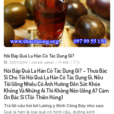
Hỏi Đáp Quả La Hán Có Tác Dụng Gì?
23/07/2014
/
Gửi bởi
admin
/
408
/
0
Hỏi Đáp Quả La Hán Có Tác Dụng Gì? – Thưa Bác
Sĩ Cho Tôi Hỏi Quả La Hán Có Tác Dụng Gì, Nếu
Tôi Uống Nhiều Có Ảnh Hưởng Đến Sức Khỏe
Không Và Những Ai Thì Không Nên Uống Ạ? Cảm
Ơn Bác Sĩ (tôi: Thiên Hùng)
Trả lời câu hỏi bở
Lương y Đinh Công Bảy như sau:
Quả la hán là loại quả có hình cầu, đường kính