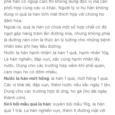
phế hàn có ngoại cảm thì không dùng độc vị mà cần
phối hợp cùng các vị khác. Người tỳ vị hư hàn không
dùng vì quả la hán tính mát thích hợp với chứng ho
đàm hỏa.
Ngoài ra, quả la hán có chứa một số hợp chất có độ
ngọt gấp hàng trăm lần đường mía, nhưng không phải
là đường nên còn là thức ăn lý tưởng cho những bệnh
nhân béo phì hay tiểu đường.
Nước la hán hạnh nhân: la hán 1 quả, hạnh nhân 10g.
La hán nghiền, đập vụn, sắc cùng hạnh nhân lấy
nước. Dùng cho các trường hợp viêm khí phế quản,
cảm mạo ho có đờm nhiều.
Nước la hán mứt hồng
: la hán 1 quả, mứt hồng 1 quả.
Các vị thái lát, đập vụn, thêm nước nấu sắc ngày 1 lần.
Dùng cho các trường hợp dị ứng, ho gà (ho dài ngày
thành cơn).
Sirô bối mẫu quả la hán
: xuyên bối mẫu 10g, la hán
quả 1 trái. La hán nghiền vụn, thêm ít đường mật với