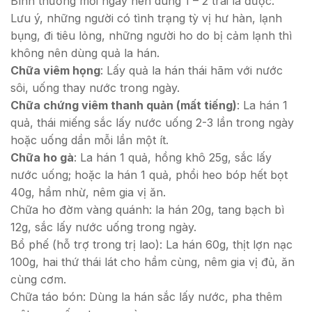
Bình thường mỗi ngày nên dùng 1 – 2 trái là được.
Lưu ý, những người có tình trạng tỳ vị hư hàn, lạnh
bụng, đi tiêu lỏng, những người ho do bị cảm lạnh thì
không nên dùng quả la hán.
Chữa viêm họng
: Lấy quả la hán thái hãm với nước
sôi, uống thay nước trong ngày.
Chữa chứng viêm thanh quản (mất tiếng)
: La hán 1
quả, thái miếng sắc lấy nước uống 2-3 lần trong ngày
hoặc uống dần mỗi lần một ít.
Chữa ho gà
: La hán 1 quả, hồng khô 25g, sắc lấy
nước uống; hoặc la hán 1 quả, phổi heo bóp hết bọt
40g, hầm nhừ, nêm gia vị ăn.
Chữa ho đờm vàng quánh: la hán 20g, tang bạch bì
12g, sắc lấy nước uống trong ngày.
Bổ phế (hỗ trợ trong trị lao): La hán 60g, thịt lợn nạc
100g, hai thứ thái lát cho hầm cùng, nêm gia vị đủ, ăn
cùng cơm.
Chữa táo bón: Dùng la hán sắc lấy nước, pha thêm