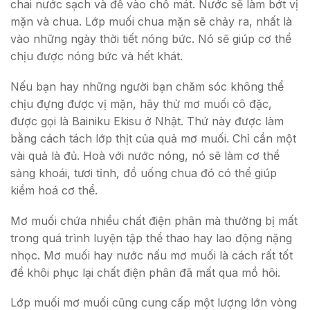
chai nước sạch và để vào chỗ mát. Nước sẽ làm bớt vị
mặn và chua. Lớp muối chua mặn sẽ chảy ra, nhất là
vào những ngày thời tiết nóng bức. Nó sẽ giúp cơ thể
chịu được nóng bức và hết khát.
Nếu bạn hay những người bạn chăm sóc không thể
chịu đựng được vị mặn, hãy thử mơ muối cô đặc,
được gọi là Bainiku Ekisu ở Nhật. Thứ này được làm
bằng cách tách lớp thịt của quả mơ muối. Chỉ cần một
vài quả là đủ. Hoà với nước nóng, nó sẽ làm cơ thể
sảng khoái, tươi tỉnh, đồ uống chua đó có thể giúp
kiềm hoá cơ thể.
Mơ muối chứa nhiều chất điện phân mà thường bị mất
trong quá trình luyện tập thể thao hay lao động nặng
nhọc. Mơ muối hay nước nấu mơ muối là cách rất tốt
để khôi phục lại chất điện phân đã mất qua mồ hôi.
Lớp muối mơ muối cũng cung cấp một lượng lớn vòng