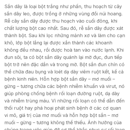
Sắn dây là loại bột trắng như phấn, thu hoạch từ cây
sắn dây leo, được trồng ở những vùng đồi núi hoang.
Rễ cây sắn dây được thu hoạch vào cuối đông, khi
chất lượng bột cao nhất. Sau đó, rễ sắn dây được xát
thành bột. Sau khi lọc những mảnh xơ và làm cho cạn
khô, lớp bột lắng lại được xắn thành các khoanh
không đều nhau, rồi được hoà tan vào nước lạnh. Khi
đun sôi, ta có bột sắn dây quánh lại mờ đục, đun tiếp
bột trở nên đặc dần và trong mờ. Bột sắn đun chín có
thể chữa đau bụng và loét dạ dày viêm ruột kết, kể cả
bệnh kinh niên. Hỗn hợp bột sắn dây – mơ muối –
gừng – tương chữa các bệnh nhiễm khuẩn và virut, nó
giúp phòng chống bệnh rối loạn đường ruột, dạ dày
và nhiễm trùng máu. Vì những rối loạn có thể dẫn đến
thối ruột hay phá hoại phát sinh bệnh ở các cơ quan
vi mô, giá trị của mơ muối và hỗn hợp bột sắn – mơ
muối – gừng – tương không thể thiếu. Ảnh hưởng của
chúng trong việc giúp đỡ cơ thể khắc phục sự rối loạn