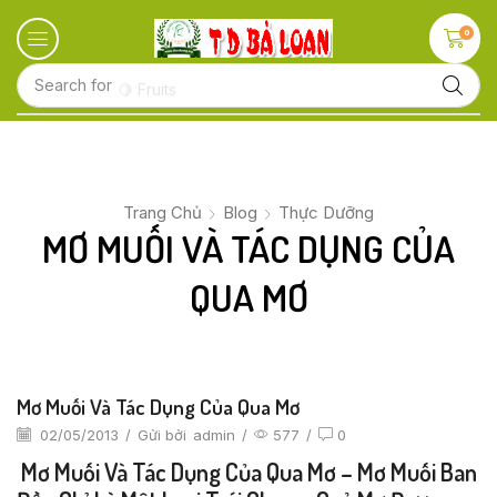
0
Search for
🍋 Fruits
Trang Chủ
Blog
Thực Dưỡng
MƠ MUỐI VÀ TÁC DỤNG CỦA
QUA MƠ
Mơ Muối Và Tác Dụng Của Qua Mơ
02/05/2013
/
Gửi bởi
admin
/
577
/
0
Mơ Muối Và Tác Dụng Của Qua Mơ – Mơ Muối Ban