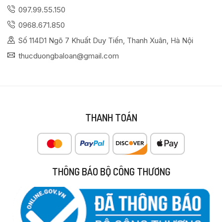
097.99.55.150
0968.671.850
Số 114D1 Ngõ 7 Khuất Duy Tiến, Thanh Xuân, Hà Nội
thucduongbaloan@gmail.com
THANH TOÁN
THÔNG BÁO BỘ CÔNG THƯƠNG