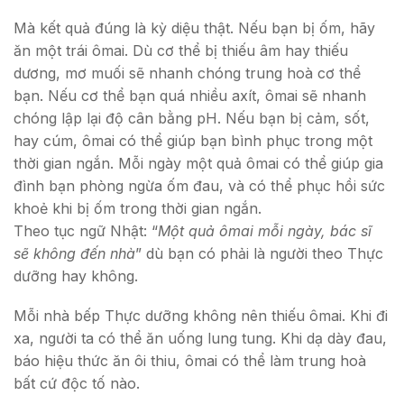
Mà kết quả đúng là kỳ diệu thật. Nếu bạn bị ốm, hãy
ăn một trái ômai. Dù cơ thể bị thiếu âm hay thiếu
dương, mơ muối sẽ nhanh chóng trung hoà cơ thể
bạn. Nếu cơ thể bạn quá nhiều axít, ômai sẽ nhanh
chóng lập lại độ cân bằng pH. Nếu bạn bị cảm, sốt,
hay cúm, ômai có thể giúp bạn bình phục trong một
thời gian ngắn. Mỗi ngày một quả ômai có thể giúp gia
đình bạn phòng ngừa ốm đau, và có thể phục hồi sức
khoẻ khi bị ốm trong thời gian ngắn.
Theo tục ngữ Nhật: “
Một quả ômai mỗi ngày, bác sĩ
sẽ không đến nhà
” dù bạn có phải là người theo Thực
dưỡng hay không.
Mỗi nhà bếp Thực dưỡng không nên thiếu ômai. Khi đi
xa, người ta có thể ăn uống lung tung. Khi dạ dày đau,
báo hiệu thức ăn ôi thiu, ômai có thể làm trung hoà
bất cứ độc tố nào.