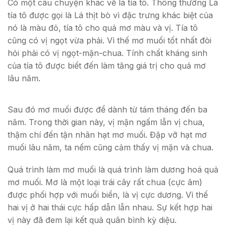
Có một câu chuyện khác về lá tía tô. Thông thường Lá
tía tô được gọi là Lá thịt bò vì đặc trưng khác biệt của
nó là màu đỏ, tía tô cho quả mơ màu và vị. Tía tô
cũng có vị ngọt vừa phải. Vì thế mơ muối tốt nhất đòi
hỏi phải có vị ngọt-mặn-chua. Tính chất kháng sinh
của tía tô được biết đến làm tăng giá trị cho quả mơ
lâu năm.
Sau đó mơ muối được để dành từ tám tháng đến ba
năm. Trong thời gian này, vị mặn ngấm lẫn vị chua,
thậm chí đến tận nhân hạt mơ muối. Đập vỡ hạt mơ
muối lâu năm, ta nếm cũng cảm thấy vị mặn và chua.
Quá trình làm mơ muối là quá trình làm dương hoá quả
mơ muối. Mơ là một loại trái cây rất chua (cực âm)
được phối hợp với muối biển, là vị cực dương. Vì thế
hai vị ở hai thái cực hấp dẫn lẫn nhau. Sự kết hợp hai
vị này đã đem lại kết quả quân bình kỳ diệu.