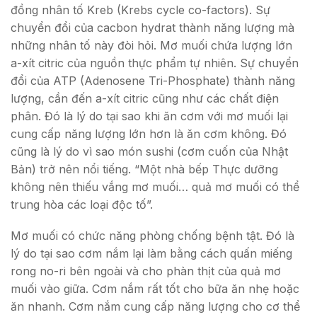
đồng nhân tố Kreb (Krebs cycle co-factors). Sự
chuyển đổi của cacbon hydrat thành năng lượng mà
những nhân tố này đòi hỏi. Mơ muối chứa lượng lớn
a-xít citric của nguồn thực phẩm tự nhiên. Sự chuyển
đổi của ATP (Adenosene Tri-Phosphate) thành năng
lượng, cần đến a-xít citric cũng như các chất điện
phân. Đó là lý do tại sao khi ăn cơm với mơ muối lại
cung cấp năng lượng lớn hơn là ăn cơm không. Đó
cũng là lý do vì sao món sushi (cơm cuốn của Nhật
Bản) trở nên nổi tiếng. “Một nhà bếp Thực dưỡng
không nên thiếu vắng mơ muối… quả mơ muối có thể
trung hòa các loại độc tố”.
Mơ muối có chức năng phòng chống bệnh tật. Đó là
lý do tại sao cơm nắm lại làm bằng cách quấn miếng
rong no-ri bên ngoài và cho phàn thịt của quả mơ
muối vào giữa. Cơm nắm rất tốt cho bữa ăn nhẹ hoặc
ăn nhanh. Cơm nắm cung cấp năng lượng cho cơ thể