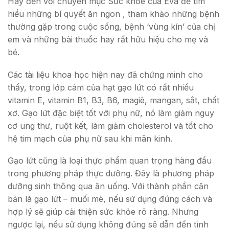
Hãy đến với chuyên mục Sức khỏe của Eva để tìm
hiểu những bí quyết ăn ngon , tham khảo những bệnh
thường gặp trong cuộc sống, bệnh ‘vùng kín’ của chị
em và những bài thuốc hay rất hữu hiệu cho mẹ và
bé.
Các tài liệu khoa học hiện nay đã chứng minh cho
thấy, trong lớp cám của hạt gạo lứt có rất nhiều
vitamin E, vitamin B1, B3, B6, magiê, mangan, sắt, chất
xơ. Gạo lứt đặc biệt tốt với phụ nữ, nó làm giảm nguy
cơ ung thư, ruột kết, làm giảm cholesterol và tốt cho
hệ tim mạch của phụ nữ sau khi mãn kinh.
Gạo lứt cũng là loại thực phẩm quan trọng hàng đầu
trong phương pháp thực dưỡng. Đây là phương pháp
dưỡng sinh thông qua ăn uống. Với thành phần căn
bản là gạo lứt – muối mè, nếu sử dụng đúng cách và
hợp lý sẽ giúp cải thiện sức khỏe rõ ràng. Nhưng
ngược lại, nếu sử dụng không đúng sẽ dẫn đến tình