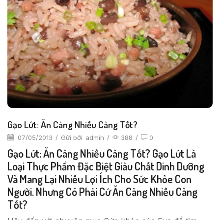
Gạo Lứt: Ăn Càng Nhiều Càng Tốt?
07/05/2013
/
Gửi bởi
admin
/
388
/
0
Gạo Lứt: Ăn Càng Nhiều Càng Tốt? Gạo Lứt Là
Loại Thực Phẩm Đặc Biệt Giàu Chất Dinh Dưỡng
Và Mang Lại Nhiều Lợi Ích Cho Sức Khỏe Con
Người. Nhưng Có Phải Cứ Ăn Càng Nhiều Càng
Tốt?