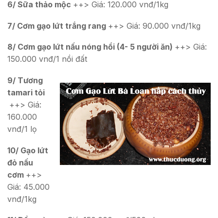
6/ S
ữ
a th
ả
o m
ộ
c
++> Giá: 120.000 vnđ/1kg
7/ C
ơ
m g
ạ
o l
ứ
t tr
ắ
ng rang
++> Giá: 90.000 vnđ/1kg
8/ C
ơ
m g
ạ
o l
ứ
t n
ấ
u nóng h
ổ
i (4- 5 ng
ườ
i ăn)
++> Giá:
150.000 vnđ/1 nồi đất
9/ T
ươ
ng
tamari t
ỏ
i
++> Giá:
160.000
vnđ/1 lọ
10/ G
ạ
o l
ứ
t
đ
ỏ
n
ấ
u
c
ơ
m
++>
Giá: 45.000
vnđ/1kg