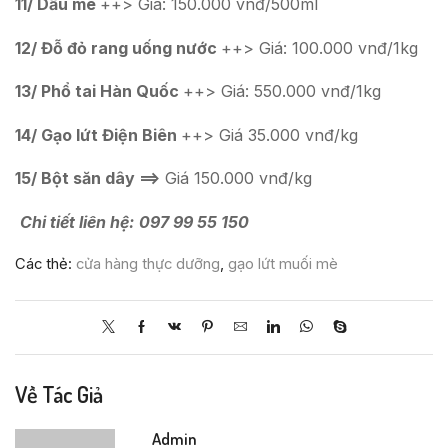
11/ D
ầ
u mè
++> Giá: 150.000 vnđ/500ml
12/ Đ
ỗ
đ
ỏ
rang u
ố
ng n
ướ
c
++> Giá: 100.000 vnđ/1kg
13/ Phổ tai Hàn Quốc
++> Giá: 550.000 vnđ/1kg
14/ Gạo lứt Điện Biên
++> Giá 35.000 vnđ/kg
15/ Bột săn dây ==>
Giá 150.000 vnđ/kg
Chi ti
ế
t liên h
ệ
:
097 99 55 150
Các thẻ:
cửa hàng thực dưỡng
,
gạo lứt muối mè
Về Tác Giả
Admin