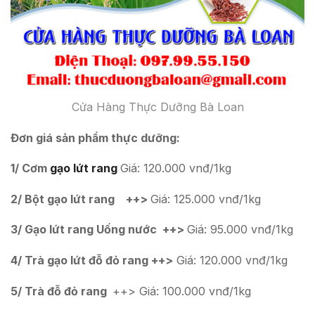
Cửa Hàng Thực Dưỡng Bà Loan
Đ
ơ
n giá s
ả
n ph
ẩ
m th
ự
c d
ưỡ
ng:
1/ Cơm
gạo lứt rang
Giá: 120.000 vnđ/1kg
2/ B
ộ
t g
ạ
o l
ứ
t rang ++>
Giá: 125.000 vnđ/1kg
3/ G
ạ
o l
ứ
t rang U
ố
ng n
ướ
c ++>
Giá: 95.000 vnđ/1kg
4/ Trà g
ạ
o l
ứ
t đ
ỗ
đ
ỏ
rang ++>
Giá: 120.000 vnđ/1kg
5/ Trà đ
ỗ
đ
ỏ
rang
++> Giá: 100.000 vnđ/1kg