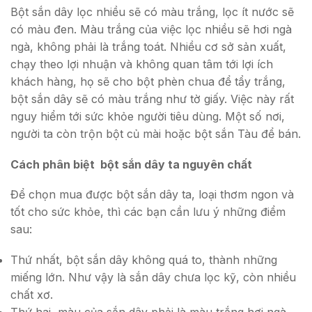
Bột sắn dây lọc nhiều sẽ có màu trắng, lọc ít nước sẽ
có màu đen. Màu trắng của việc lọc nhiều sẽ hơi ngà
ngà, không phải là trắng toát. Nhiều cơ sở sản xuất,
chạy theo lợi nhuận và không quan tâm tới lợi ích
khách hàng, họ sẽ cho bột phèn chua để tẩy trắng,
bột sắn dây sẽ có màu trắng như tờ giấy. Việc này rất
nguy hiểm tới sức khỏe người tiêu dùng. Một số nơi,
người ta còn trộn bột củ mài hoặc bột sắn Tàu để bán.
Cách phân biệt bột sắn dây ta nguyên chất
Để chọn mua được bột sắn dây ta, loại thơm ngon và
tốt cho sức khỏe, thì các bạn cần lưu ý những điểm
sau:
Thứ nhất, bột sắn dây không quá to, thành những
miếng lớn. Như vậy là sắn dây chưa lọc kỹ, còn nhiều
chất xơ.
Thứ hai, màu của sắn dây phải là màu trắng hơi ngà