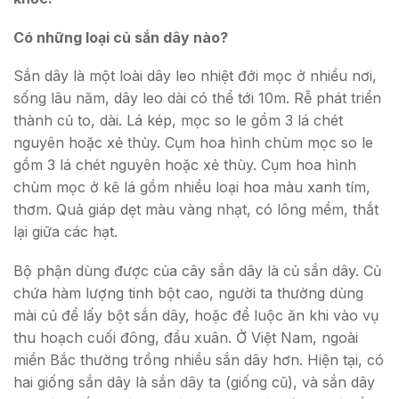
Có những loại củ sắn dây nào?
Sắn dây là một loài dây leo nhiệt đới mọc ở nhiều nơi,
sống lâu năm, dây leo dài có thể tới 10m. Rễ phát triển
thành củ to, dài. Lá kép, mọc so le gồm 3 lá chét
nguyên hoặc xẻ thùy. Cụm hoa hình chùm mọc so le
gồm 3 lá chét nguyên hoặc xẻ thùy. Cụm hoa hình
chùm mọc ở kẽ lá gồm nhiều loại hoa màu xanh tím,
thơm. Quả giáp dẹt màu vàng nhạt, có lông mềm, thắt
lại giữa các hạt.
Bộ phận dùng được của cây sắn dây là củ sắn dây. Củ
chứa hàm lượng tinh bột cao, người ta thường dùng
mài củ để lấy bột sắn dây, hoặc để luộc ăn khi vào vụ
thu hoạch cuối đông, đầu xuân. Ở Việt Nam, ngoài
miền Bắc thường trồng nhiều sắn dây hơn. Hiện tại, có
hai giống sắn dây là sắn dây ta (giống cũ), và sắn dây