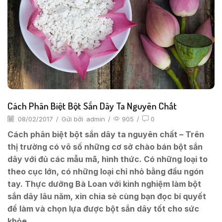
Cách Phân Biệt Bột Sắn Dây Ta Nguyên Chất
08/02/2017
/
Gửi bởi
admin
/
905
/
0
Cách phân biệt bột sắn dây ta nguyên chất – Trên
thị trường có vô số những cơ sở chào bán bột sắn
dây với đủ các mẫu mã, hình thức. Có những loại to
theo cục lớn, có những loại chỉ nhỏ bằng đầu ngón
tay. Thực dưỡng Bà Loan với kinh nghiệm làm bột
sắn dây lâu năm, xin chia sẻ cùng bạn đọc bí quyết
để làm và chọn lựa được bột sắn dây tốt cho sức
khỏe.