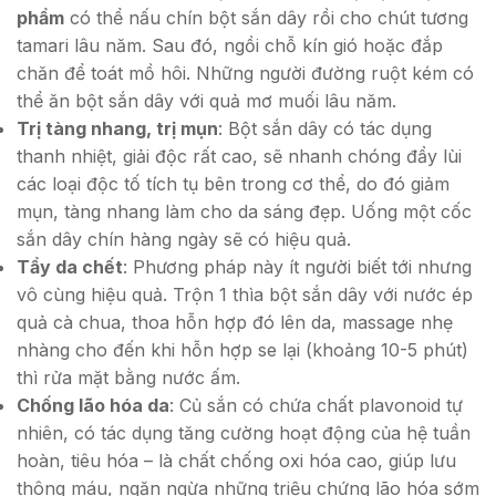
phẩm
có thể nấu chín bột sắn dây rồi cho chút tương
tamari lâu năm. Sau đó, ngồi chỗ kín gió hoặc đắp
chăn để toát mồ hôi. Những người đường ruột kém có
thể ăn bột sắn dây với quả mơ muối lâu năm.
Trị tàng nhang, trị mụn
: Bột sắn dây có tác dụng
thanh nhiệt, giải độc rất cao, sẽ nhanh chóng đẩy lùi
các loại độc tố tích tụ bên trong cơ thể, do đó giảm
mụn, tàng nhang làm cho da sáng đẹp. Uống một cốc
sắn dây chín hàng ngày sẽ có hiệu quả.
Tẩy da chết
: Phương pháp này ít người biết tới nhưng
vô cùng hiệu quả. Trộn 1 thìa bột sắn dây với nước ép
quả cà chua, thoa hỗn hợp đó lên da, massage nhẹ
nhàng cho đến khi hỗn hợp se lại (khoảng 10-5 phút)
thì rửa mặt bằng nước ấm.
Chống lão hóa da
: Củ sắn có chứa chất plavonoid tự
nhiên, có tác dụng tăng cường hoạt động của hệ tuần
hoàn, tiêu hóa – là chất chống oxi hóa cao, giúp lưu
thông máu, ngăn ngừa những triệu chứng lão hóa sớm