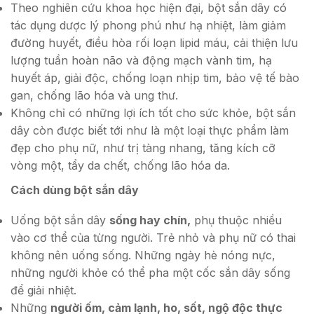
Theo nghiên cứu khoa học hiện đại, bột sắn dây có
tác dụng dược lý phong phú như hạ nhiệt, làm giảm
đường huyết, điều hòa rối loạn lipid máu, cải thiện lưu
lượng tuần hoàn não và động mạch vành tim, hạ
huyết áp, giải độc, chống loạn nhịp tim, bảo vệ tế bào
gan, chống lão hóa và ung thư.
Không chỉ có những lợi ích tốt cho sức khỏe, bột sắn
dây còn được biết tới như là một loại thực phẩm làm
đẹp cho phụ nữ, như trị tàng nhang, tăng kích cỡ
vòng một, tẩy da chết, chống lão hóa da.
Cách dùng bột sắn dây
Uống bột sắn dây
sống hay chín,
phụ thuộc nhiều
vào cơ thể của từng người. Trẻ nhỏ và phụ nữ có thai
không nên uống sống. Những ngày hè nóng nực,
những người khỏe có thể pha một cốc sắn dây sống
để giải nhiệt.
Những
người ốm, cảm lạnh, ho, sốt, ngộ độc thực