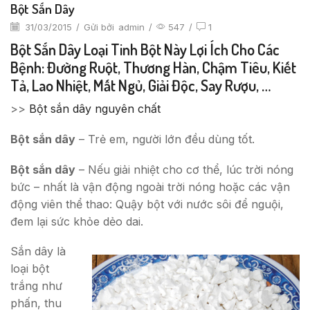
Bột Sắn Dây
31/03/2015
/
Gửi bởi
admin
/
547
/
1
Bột Sắn Dây Loại Tinh Bột Này Lợi Ích Cho Các
Bệnh: Đường Ruột, Thương Hàn, Chậm Tiêu, Kiết
Tả, Lao Nhiệt, Mất Ngủ, Giải Độc, Say Rượu, …
>>
Bột sắn dây nguyên chất
Bột sắn dây
– Trẻ em, người lớn đều dùng tốt.
Bột sắn dây
– Nếu giải nhiệt cho cơ thể, lúc trời nóng
bức – nhất là vận động ngoài trời nóng hoặc các vận
động viên thể thao: Quậy bột với nước sôi để nguội,
đem lại sức khỏe dẻo dai.
Sắn dây là
loại bột
trắng như
phấn, thu