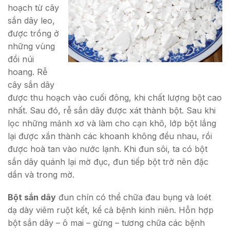
hoạch từ cây
sắn dây leo,
được trồng ở
những vùng
đồi núi
hoang. Rễ
cây sắn dây
được thu hoạch vào cuối đông, khi chất lượng bột cao
nhất. Sau đó, rễ sắn dây được xát thành bột. Sau khi
lọc những mảnh xơ và làm cho cạn khô, lớp bột lắng
lại được xắn thành các khoanh không đều nhau, rồi
được hoà tan vào nước lạnh. Khi đun sôi, ta có bột
sắn dây quánh lại mờ đục, đun tiếp bột trở nên đặc
dần và trong mờ.
Bột sắn dây
đun chín có thể chữa đau bụng và loét
dạ dày viêm ruột kết, kể cả bệnh kinh niên. Hỗn hợp
bột sắn dây – ô mai – gừng – tương chữa các bệnh