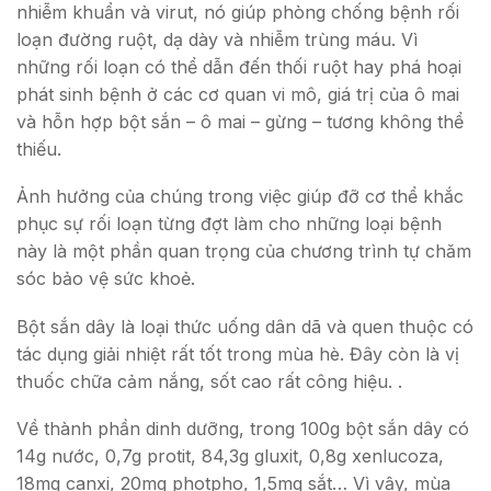
nhiễm khuẩn và virut, nó giúp phòng chống bệnh rối
loạn đường ruột, dạ dày và nhiễm trùng máu. Vì
những rối loạn có thể dẫn đến thối ruột hay phá hoại
phát sinh bệnh ở các cơ quan vi mô, giá trị của ô mai
và hỗn hợp bột sắn – ô mai – gừng – tương không thể
thiếu.
Ảnh hưởng của chúng trong việc giúp đỡ cơ thể khắc
phục sự rối loạn từng đợt làm cho những loại bệnh
này là một phần quan trọng của chương trình tự chăm
sóc bảo vệ sức khoẻ.
Bột sắn dây là loại thức uống dân dã và quen thuộc có
tác dụng giải nhiệt rất tốt trong mùa hè. Đây còn là vị
thuốc chữa cảm nắng, sốt cao rất công hiệu. .
Về thành phần dinh dưỡng, trong 100g bột sắn dây có
14g nước, 0,7g protit, 84,3g gluxit, 0,8g xenlucoza,
18mg canxi, 20mg photpho, 1,5mg sắt… Vì vậy, mùa