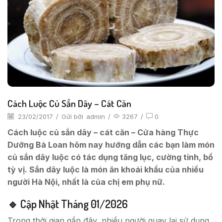
Cách Luộc Củ Sắn Dây – Cát Căn
23/02/2017
/
Gửi bởi
admin
/
3267
/
0
Cách luộc củ sắn dây – cát căn – Cửa hàng Thực
Dưỡng Bà Loan hôm nay hướng dẫn các bạn làm món
củ sắn dây luộc có tác dụng tăng lục, cường tinh, bổ
tỳ vị. Sắn dây luộc là món ăn khoái khẩu của nhiều
người Hà Nội, nhất là của chị em phụ nữ.
🔹 Cập Nhật Tháng 01/2026
Trong thời gian gần đây, nhiều người quay lại sử dụng