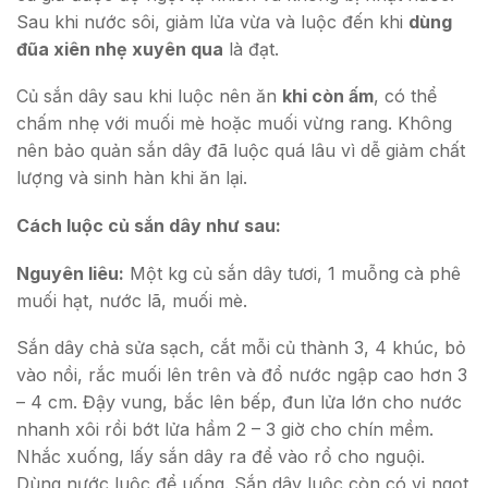
Sau khi nước sôi, giảm lửa vừa và luộc đến khi
dùng
đũa xiên nhẹ xuyên qua
là đạt.
Củ sắn dây sau khi luộc nên ăn
khi còn ấm
, có thể
chấm nhẹ với muối mè hoặc muối vừng rang. Không
nên bảo quản sắn dây đã luộc quá lâu vì dễ giảm chất
lượng và sinh hàn khi ăn lại.
Cách luộc củ sắn dây như sau:
Nguyên liêu:
Một kg củ sắn dây tươi, 1 muỗng cà phê
muối hạt, nước lã, muối mè.
Sắn dây chả sửa sạch, cắt mỗi củ thành 3, 4 khúc, bỏ
vào nồi, rắc muối lên trên và đổ nước ngập cao hơn 3
– 4 cm. Đậy vung, bắc lên bếp, đun lửa lớn cho nước
nhanh xôi rồi bớt lửa hầm 2 – 3 giờ cho chín mềm.
Nhắc xuống, lấy sắn dây ra để vào rổ cho nguội.
Dùng nước luộc để uống. Sắn dây luộc còn có vị ngọt