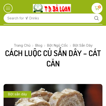
0
Search for
🍋 Fruits
Trang Chủ
Blog
Bột Ngũ Cốc
Bột Sắn Dây
CÁCH LUỘC CỦ SẮN DÂY – CÁT
CĂN
Bột sắn dây