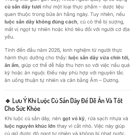
củ sắn dây tươi
như một loại thực phẩm – dược liệu
quen thuộc trong bữa ăn hằng ngày. Tuy nhiên, nếu
luộc sắn dây không đúng cách
, củ có thể bị sượng,
mất vị ngọt tự nhiên hoặc khó tiêu đối với người cơ địa
yếu.
Tính đến đầu năm 2026, kinh nghiệm từ người thực
hành thực dưỡng cho thấy:
luộc sắn dây vừa chín tới,
ăn ấm
, giúp cơ thể dễ hấp thu hơn so với việc nấu quá
kỹ hoặc ăn nguội. Điều này phù hợp với nguyên tắc
ăn uống thuận tự nhiên và cân bằng Âm – Dương.
🔹 Lưu Ý Khi Luộc Củ Sắn Dây Để Dễ Ăn Và Tốt
Cho Sức Khỏe
Khi luộc củ sắn dây, nên
gọt vỏ kỹ
, rửa sạch nhựa và
luộc nguyên khúc lớn
thay vì cắt nhỏ. Việc này giúp
củ giữ được độ ngọt tự nhiên và không bị nhạt nước.