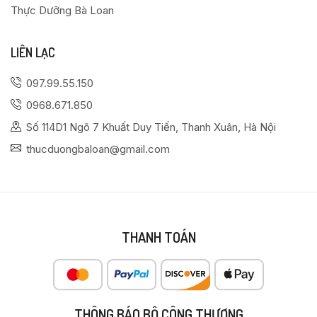
Thực Dưỡng Bà Loan
LIÊN LẠC
097.99.55.150
0968.671.850
Số 114D1 Ngõ 7 Khuất Duy Tiến, Thanh Xuân, Hà Nội
thucduongbaloan@gmail.com
THANH TOÁN
THÔNG BÁO BỘ CÔNG THƯƠNG