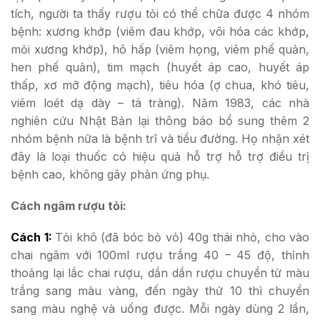
tích, người ta thấy rượu tỏi có thể chữa được 4 nhóm
bệnh: xương khớp (viêm đau khớp, vôi hóa các khớp,
mỏi xương khớp), hô hấp (viêm họng, viêm phế quản,
hen phế quản), tim mạch (huyết áp cao, huyết áp
thấp, xơ mỡ động mạch), tiêu hóa (ợ chua, khó tiêu,
viêm loét dạ dày – tá tràng). Năm 1983, các nhà
nghiên cứu Nhật Bản lại thông báo bổ sung thêm 2
nhóm bệnh nữa là bệnh trĩ và tiểu đường. Họ nhận xét
đây là loại thuốc có hiệu quả hỗ trợ hỗ trợ điều trị
bệnh cao, không gây phản ứng phụ.
Cách ngâm rượu tỏi:
Cách 1:
Tỏi khô (đã bóc bỏ vỏ) 40g thái nhỏ, cho vào
chai ngâm với 100ml rượu trắng 40 – 45 độ, thỉnh
thoảng lại lắc chai rượu, dần dần rượu chuyển từ màu
trắng sang màu vàng, đến ngày thứ 10 thì chuyển
sang màu nghệ và uống được. Mỗi ngày dùng 2 lần,