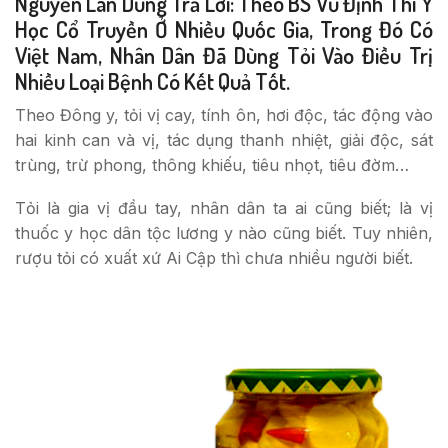
Nguyễn Lân Dũng Trả Lời: Theo BS Vũ Định Thì Y
Học Cổ Truyền Ở Nhiều Quốc Gia, Trong Đó Có
Việt Nam, Nhân Dân Đã Dùng Tỏi Vào Điều Trị
Nhiều Loại Bệnh Có Kết Quả Tốt.
Theo Đông y, tỏi vị cay, tính ôn, hơi độc, tác động vào
hai kinh can và vị, tác dụng thanh nhiệt, giải độc, sát
trùng, trừ phong, thông khiếu, tiêu nhọt, tiêu đờm…
Tỏi là gia vị đầu tay, nhân dân ta ai cũng biết; là vị
thuốc y học dân tộc lương y nào cũng biết. Tuy nhiên,
rượu tỏi có xuất xứ Ai Cập thì chưa nhiều người biết.