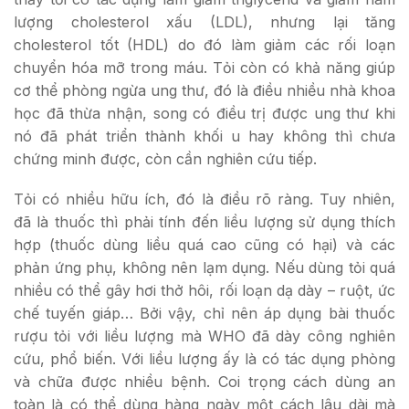
lượng cholesterol xấu (LDL), nhưng lại tăng
cholesterol tốt (HDL) do đó làm giảm các rối loạn
chuyển hóa mỡ trong máu. Tỏi còn có khả năng giúp
cơ thể phòng ngừa ung thư, đó là điều nhiều nhà khoa
học đã thừa nhận, song có điều trị được ung thư khi
nó đã phát triển thành khối u hay không thì chưa
chứng minh được, còn cần nghiên cứu tiếp.
Tỏi có nhiều hữu ích, đó là điều rõ ràng. Tuy nhiên,
đã là thuốc thì phải tính đến liều lượng sử dụng thích
hợp (thuốc dùng liều quá cao cũng có hại) và các
phản ứng phụ, không nên lạm dụng. Nếu dùng tỏi quá
nhiều có thể gây hơi thở hôi, rối loạn dạ dày – ruột, ức
chế tuyến giáp… Bởi vậy, chỉ nên áp dụng bài thuốc
rượu tỏi với liều lượng mà WHO đã dày công nghiên
cứu, phổ biến. Với liều lượng ấy là có tác dụng phòng
và chữa được nhiều bệnh. Coi trọng cách dùng an
toàn là có thể dùng hàng ngày một cách lâu dài mà