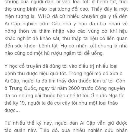
chung của người dân lại vào loại tốt, ít bệnh tật, tuổi
thọ trung bình vào loại tương đối cao. Thấy đây là một
hiện tượng lạ, WHO đã cử nhiều chuyên gia y tế đến
Ai Cập nghiên cứu. Các nhà y học đã chia nhau về
nông thôn và thâm nhập vào các vùng có khí hậu
khắc nghiệt để khảo sát, thu thập tài liệu có liên quan
đến sức khỏe, bệnh tật. Họ có nhận xét chung là nhà
nào cũng có một hũ rượu ngâm tỏi để uống.
Y học cổ truyền đã dùng tỏi vào điều trị nhiều loại
bệnh thu được hiệu quả tốt. Trong ngôi mộ cổ xưa ở
Ai Cập, người ta đã tìm thấy đơn thuốc làm từ tỏi. Còn
ở Trung Quốc, ngay từ năm 2600 trước Công nguyên
đã có những bài thuốc bào chế từ tỏi. Ở nước Nga từ
thế kỷ 19, người ta đã coi cây tỏi như một loài thảo
dược…
Từ nhiều thế kỷ nay, người dân Ai Cập vẫn giữ được
tập quán này. Tiếp đó, qua nhiều nghiên cứu phân