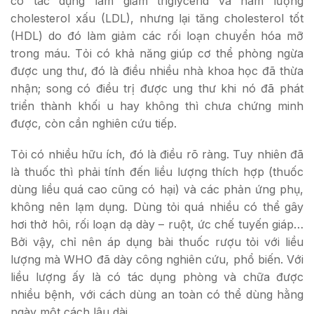
có tác dụng làm giảm triglycerid và hàm lượng
cholesterol xấu (LDL), nhưng lại tăng cholesterol tốt
(HDL) do đó làm giảm các rối loạn chuyển hóa mỡ
trong máu. Tỏi có khả năng giúp cơ thể phòng ngừa
được ung thư, đó là điều nhiều nhà khoa học đã thừa
nhận; song có điều trị được ung thư khi nó đã phát
triển thành khối u hay không thì chưa chứng minh
được, còn cần nghiên cứu tiếp.
Tỏi có nhiều hữu ích, đó là điều rõ ràng. Tuy nhiên đã
là thuốc thì phải tính đến liều lượng thích hợp (thuốc
dùng liều quá cao cũng có hại) và các phản ứng phụ,
không nên lạm dụng. Dùng tỏi quá nhiều có thể gây
hơi thở hôi, rối loạn dạ dày – ruột, ức chế tuyến giáp…
Bởi vậy, chỉ nên áp dụng bài thuốc rượu tỏi với liều
lượng mà WHO đã dày công nghiên cứu, phổ biến. Với
liều lượng ấy là có tác dụng phòng và chữa được
nhiều bệnh, với cách dùng an toàn có thể dùng hằng
ngày một cách lâu dài.