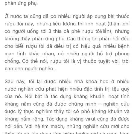
phản ứng phụ.
Ở nước ta cũng đã có nhiều người áp dụng bài thuốc
rượu tỏi này, nhưng liều lượng thì linh hoạt (thậm chí
có người uống tới 3 thìa cà phê rượu tỏi/lần), nhưng
không thấy phản ứng phụ. Các thông tin phản hồi đều
cho biết rượu tỏi đã điều trị có hiệu quả nhiều bệnh
mạn tính khác nhau, có nhiều người hỗ trợ phòng
chống. Có thể nói, rượu tỏi là vị thuốc tuyệt vời, trời
ban cho người nghèo…
Sau này, tỏi lại được nhiều nhà khoa học ở nhiều
nước nghiên cứu phát hiện nhiều đặc tính trị liệu quý
của nó. Nổi bật là tác dụng kháng khuẩn, hoạt tính
kháng nấm cũng đã được chứng minh – nghiên cứu
dược lý thực nghiệm thấy tỏi có phổ kháng khuẩn và
kháng nấm rộng. Tác dụng kháng virut cũng đã được
nói đến. Với hệ tim mạch, những nghiên cứu mới cho
thấy tỏi có tác dụng làm giảm triglycerid và giảm hàm