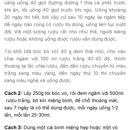
sáng uống 40 giọt (tương đương 1 thìa cà phê) trước
khi ăn, tối uống 40 giọt trước khi ngủ. Uống khoảng
20 ngày thì hết, bởi vậy cứ sau 10 ngày lại ngâm tiếp
để ngày nào cũng có rượu tỏi dùng, uống liên tục suốt
đời. Với một lượng rượu rất nhỏ như thế, người kiêng
rượu hoặc không uống được rượu vẫn dùng được.
Tỏi khô (đã bóc bỏ vỏ) 40 g đem thái nhỏ, cho vào
chai ngâm với 100 ml rượu trắng 40-45 độ, thỉnh
thoảng lại lắc chai rượu, dần dần rượu chuyển từ màu
trắng sang màu vàng, đến ngày thứ 10 thì chuyển
sang màu nghệ và uống được.
Cách 2:
Lấy 250g tỏi bóc vỏ, rồi đem ngâm với 500ml
rượu trắng, bịt kín miệng bình, để chỗ thoáng mát,
sau 7 ngày là có thể dùng được, mỗi ngày uống 1-2
lần, mỗi lần 25-30ml.
Cách 3:
Dùng một cái bình miệng hẹp hoặc một vò