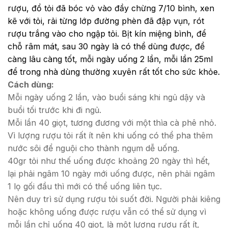
rượu, đổ tỏi đã bóc vỏ vào đầy chừng 7/10 bình, xen
kẽ với tỏi, rải từng lớp đường phèn đã đập vụn, rót
rượu trắng vào cho ngập tỏi. Bịt kín miệng bình, để
chỗ râm mát, sau 30 ngày là có thể dùng được, để
càng lâu càng tốt, mỗi ngày uống 2 lần, mỗi lần 25ml
để trong nhà dùng thường xuyên rất tốt cho sức khỏe.
Cách dùng:
Mỗi ngày uống 2 lần, vào buổi sáng khi ngủ dậy và
buổi tối trước khi đi ngủ.
Mỗi lần 40 giọt, tương đương với một thìa cà phê nhỏ.
Vì lượng rượu tỏi rất ít nên khi uống có thể pha thêm
nước sôi để nguội cho thành ngụm dễ uống.
40gr tỏi như thế uống được khoảng 20 ngày thì hết,
lại phải ngâm 10 ngày mới uống được, nên phải ngâm
1 lọ gối đầu thì mới có thể uống liên tục.
Nên duy trì sử dụng rượu tỏi suốt đời. Người phải kiêng
hoặc không uống được rượu vẫn có thể sử dụng vì
mỗi lần chỉ uống 40 giọt, là một lượng rượu rất ít,