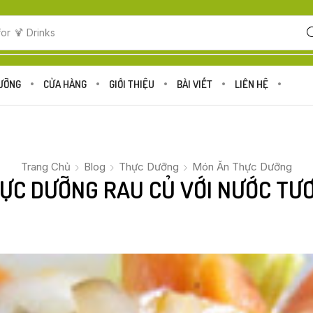
for
🍋 Fruits
DƯỠNG
CỬA HÀNG
GIỚI THIỆU
BÀI VIẾT
LIÊN HỆ
Trang Chủ
Blog
Thực Dưỡng
Món Ăn Thực Dưỡng
ỰC DƯỠNG RAU CỦ VỚI NƯỚC TƯ