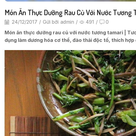
Món Ăn Thực Dưỡng Rau Củ Với Nước Tương 
24/12/2017
/
Gửi bởi
admin
/
491
/
0
Món ăn thực dưỡng rau củ với nước tương tamari | Tư
dụng làm dương hóa cơ thể, đào thải độc tố, thích hợp 