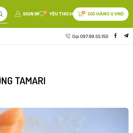
0
0
SIGN IN
YÊU THÍCH
GIỎ HÀNG
0
VND
Gọi 097.99.55.150
ƠNG TAMARI