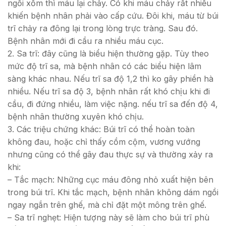
ngồi xỗm thì máu lại chảy. Có khi máu chảy rất nhiều
khiến bệnh nhân phải vào cấp cứu. Đôi khi, máu từ búi
trĩ chảy ra đông lại trong lòng trực tràng. Sau đó.
Bệnh nhân mới đi cầu ra nhiều máu cục.
2. Sa trĩ: đây cũng là biểu hiện thường gặp. Tùy theo
mức độ trĩ sa, mà bệnh nhân có các biểu hiện lâm
sàng khác nhau. Nếu trĩ sa độ 1,2 thì ko gây phiền hà
nhiều. Nếu trĩ sa độ 3, bệnh nhân rất khó chịu khi đi
cầu, đi đứng nhiều, làm việc nặng. nếu trĩ sa đến độ 4,
bệnh nhân thường xuyên khó chịu.
3. Các triệu chứng khác: Búi trĩ có thể hoàn toàn
không đau, hoặc chỉ thấy cồm cộm, vương vướng
nhưng cũng có thể gây đau thực sự và thường xảy ra
khi:
– Tắc mạch: Những cục máu đông nhỏ xuất hiện bên
trong búi trĩ. Khi tắc mạch, bệnh nhân không dám ngồi
ngay ngắn trên ghế, mà chỉ đặt một mông trên ghế.
– Sa trĩ nghẹt: Hiện tượng này sẽ làm cho búi trĩ phù