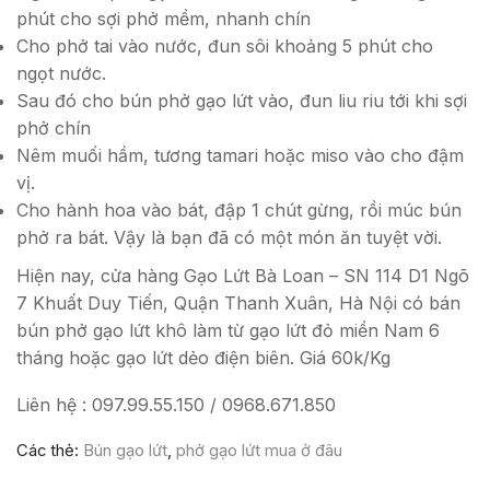
phút cho sợi phở mềm, nhanh chín
Cho phở tai vào nước, đun sôi khoảng 5 phút cho
ngọt nước.
Sau đó cho bún phở gạo lứt vào, đun liu riu tới khi sợi
phở chín
Nêm muối hầm, tương tamari hoặc miso vào cho đậm
vị.
Cho hành hoa vào bát, đập 1 chút gừng, rồi múc bún
phở ra bát. Vậy là bạn đã có một món ăn tuyệt vời.
Hiện nay, cửa hàng Gạo Lứt Bà Loan – SN 114 D1 Ngõ
7 Khuất Duy Tiến, Quận Thanh Xuân, Hà Nội có bán
bún phở gạo lứt khô làm từ gạo lứt đỏ miền Nam 6
tháng hoặc gạo lứt dẻo điện biên. Giá 60k/Kg
Liên hệ : 097.99.55.150 / 0968.671.850
Các thẻ:
Bún gạo lứt
,
phở gạo lứt mua ở đâu