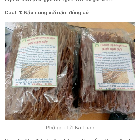
Cách 1: Nấu cùng với nấm đông cô
Phở gạo lứt Bà Loan