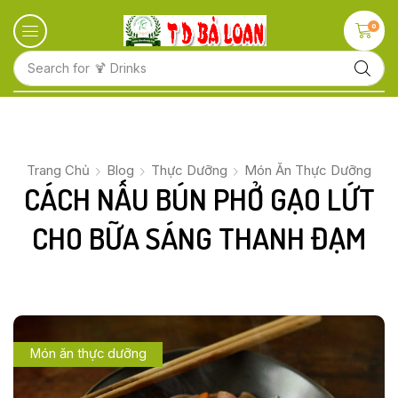
0
Search for
🍋 Fruits
Trang Chủ
Blog
Thực Dưỡng
Món Ăn Thực Dưỡng
CÁCH NẤU BÚN PHỞ GẠO LỨT
CHO BỮA SÁNG THANH ĐẠM
Món ăn thực dưỡng