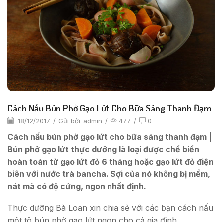
Cách Nấu Bún Phở Gạo Lứt Cho Bữa Sáng Thanh Đạm
18/12/2017
/
Gửi bởi
admin
/
477
/
0
Cách nấu bún phở gạo lứt cho bữa sáng thanh đạm |
Bún phở gạo lứt thực dưỡng là loại được chế biến
hoàn toàn từ gạo lứt đỏ 6 tháng hoặc gạo lứt đỏ điện
biên với nước trà bancha. Sợi của nó không bị mềm,
nát mà có độ cứng, ngon nhất định.
Thực dưỡng Bà Loan xin chia sẻ với các bạn cách nấu
một tô bún phở gạo lứt ngon cho cả gia đình.