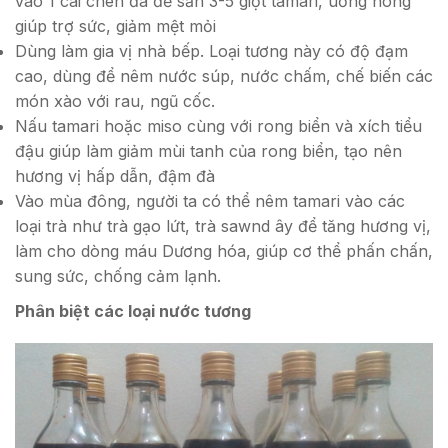
vào 1 cái chén đã để sẵn 3-5 giọt tamari, uống nóng
giúp trợ sức, giảm mệt mỏi
Dùng làm gia vị nhà bếp. Loại tương này có độ đạm
cao, dùng để nêm nước súp, nước chấm, chế biến các
món xào với rau, ngũ cốc.
Nấu tamari hoặc miso cùng với rong biển và xích tiểu
đậu giúp làm giảm mùi tanh của rong biển, tạo nên
hương vị hấp dẫn, đậm đà
Vào mùa đông, người ta có thể nêm tamari vào các
loại trà như trà gạo lứt, trà sawnd ây để tăng hương vị,
làm cho dòng máu Dương hóa, giúp cơ thể phấn chấn,
sung sức, chống cảm lạnh.
Phân biệt các loại nước tương