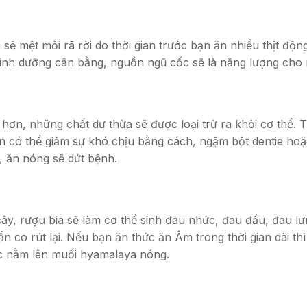
sẽ mệt mỏi rã rời do thời gian trước bạn ăn nhiều thịt độn
dinh dưỡng cân bằng, nguồn ngũ cốc sẽ là năng lượng cho
hơn, những chất dư thừa sẽ được loại trừ ra khỏi cơ thể. T
Bạn có thể giảm sự khó chịu bằng cách, ngậm bột dentie h
 ăn nóng sẽ dứt bệnh.
y, rượu bia sẽ làm cơ thể sinh đau nhức, đau đầu, đau lư
n co rút lại. Nếu bạn ăn thức ăn Âm trong thời gian dài th
c nằm lên muối hyamalaya nóng.