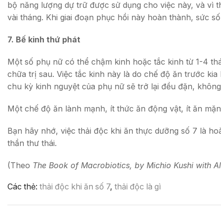
bộ năng lượng dự trữ được sử dụng cho việc này, và vì t
vài tháng. Khi giai đoạn phục hồi này hoàn thành, sức 
7. Bế kinh thứ phát
Một số phụ nữ có thể chậm kinh hoặc tắc kinh từ 1-4 thá
chữa trị sau. Việc tắc kinh này là do chế độ ăn trước kia
chu kỳ kinh nguyệt của phụ nữ sẽ trở lại đều đặn, không 
Một chế độ ăn lành mạnh, ít thức ăn động vật, ít ăn mặn
Bạn hãy nhớ, việc thải độc khi ăn thực dưỡng số 7 là h
thần thư thái.
(Theo
The Book of Macrobiotics, by Michio Kushi with A
Các thẻ:
thải độc khi ăn số 7
,
thải độc là gì