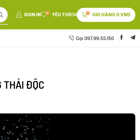
0
0
SIGN IN
YÊU THÍCH
GIỎ HÀNG
0
VND
Gọi 097.99.55.150
 THẢI ĐỘC