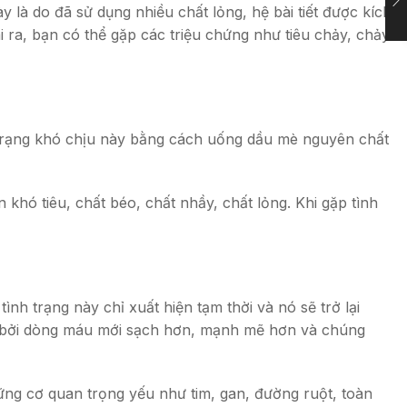
 là do đã sử dụng nhiều chất lỏng, hệ bài tiết được kích
i ra, bạn có thể gặp các triệu chứng như tiêu chảy, chảy
h trạng khó chịu này bằng cách uống dầu mè nguyên chất
 khó tiêu, chất béo, chất nhầy, chất lỏng. Khi gặp tình
ình trạng này chỉ xuất hiện tạm thời và nó sẽ trở lại
ỡng bởi dòng máu mới sạch hơn, mạnh mẽ hơn và chúng
ững cơ quan trọng yếu như tim, gan, đường ruột, toàn