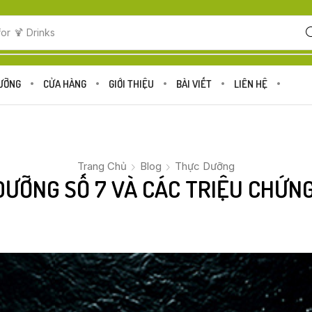
for
🍋 Fruits
DƯỠNG
CỬA HÀNG
GIỚI THIỆU
BÀI VIẾT
LIÊN HỆ
Trang Chủ
Blog
Thực Dưỡng
DƯỠNG SỐ 7 VÀ CÁC TRIỆU CHỨNG