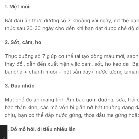
1. Mệt mỏi:
Bắt đầu ăn thực dưỡng số 7 khoảng vài ngày, cơ thể bạn 
thúc sau 20-30 ngày cho đến khi bạn đạt được chế độ 
2. Sốt, cảm, ho
Thực dưỡng số 7 giúp cơ thể tái tạo dòng máu mới, sạch 
thay đổi, dẫn đến xuất hiện việc cảm, sốt, ho kéo dài. 
bancha + chanh muối + bột sắn dây+ nước tương tamari,
3. Đau nhức
Một chế độ ăn mang tính Âm bao gồm đường, sữa, trái câ
bào thần kinh, các mô vốn bị giãn nở bất thường đang dầ
chịu, bạn có thể đắp nước gừng, thoa dầu mè gừng hoặ
4. Đổ mồ hôi, đi tiểu nhiều lần