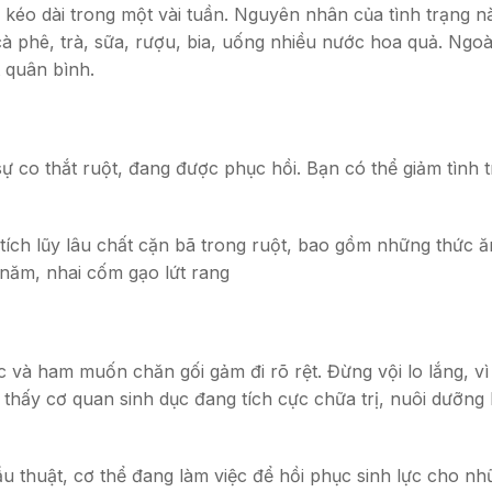
kéo dài trong một vài tuần. Nguyên nhân của tình trạng này
cà phê, trà, sữa, rượu, bia, uống nhiều nước hoa quả. Ngoà
t quân bình.
sự co thắt ruột, đang được phục hồi. Bạn có thể giảm tìn
 tích lũy lâu chất cặn bã trong ruột, bao gồm những thức ăn
 năm, nhai cốm gạo lứt rang
c và ham muốn chăn gối gảm đi rõ rệt. Đừng vội lo lắng, vì t
ho thấy cơ quan sinh dục đang tích cực chữa trị, nuôi dư
 thuật, cơ thể đang làm việc để hồi phục sinh lực cho nh