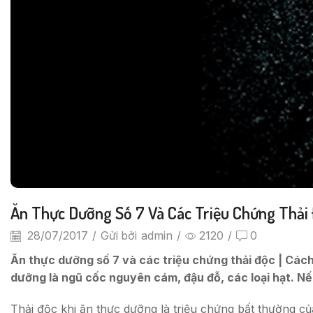
Ăn Thực Dưỡng Số 7 Và Các Triệu Chứng Thải
28/07/2017
/
Gửi bởi
admin
/
2120
/
0
Ăn thực dưỡng số 7 và các triệu chứng thải độc | Cách
dưỡng là ngũ cốc nguyên cám, đậu đỗ, các loại hạt. N
Thải độc khi ăn thực dưỡng là triệu chứng bất thường c