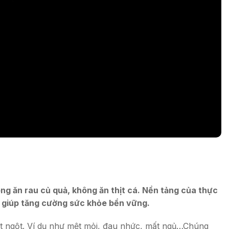
ng ăn rau củ quả, không ăn thịt cá. Nền tảng của thực
h giúp tăng cường sức khỏe bền vững.
đột ngột. Ví dụ như mệt mỏi, đau nhức, mất ngủ…Chúng