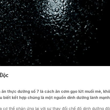
 Độc
 ăn thực dưỡng số 7 là cách ăn cơm gạo lứt muối mè, khô
ếu biết kết hợp chúng là một nguồn dinh dưỡng lành mạn
ủa cơ thể phản ứng lại với sự thay đổi chế độ dinh dưỡng 