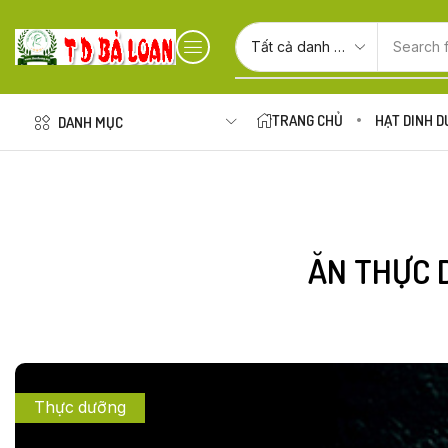
Search 
TRANG CHỦ
HẠT DINH 
DANH MỤC
ĂN THỰC 
Thực dưỡng