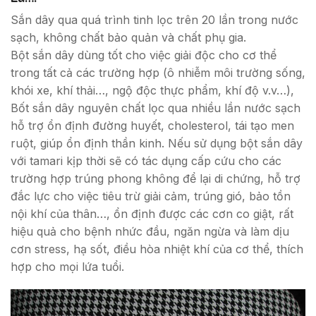
Sắn dây qua quá trình tinh lọc trên 20 lần trong nước
sạch, không chất bảo quản và chất phụ gia.
Bột sắn dây dùng tốt cho việc giải độc cho cơ thể
trong tất cả các trường hợp (ô nhiễm môi trường sống,
khói xe, khí thải…, ngộ độc thực phẩm, khí độ v.v…),
Bốt sắn dây nguyên chất lọc qua nhiều lần nước sạch
hỗ trợ ổn định đường huyết, cholesterol, tái tạo men
ruột, giúp ổn định thần kinh. Nếu sử dụng bột sắn dây
với tamari kịp thời sẽ có tác dụng cấp cứu cho các
trường hợp trúng phong không để lại di chứng, hỗ trợ
đắc lực cho việc tiêu trừ giải cảm, trúng gió, bảo tồn
nội khí của thân…, ổn định được các cơn co giật, rất
hiệu quả cho bệnh nhức đầu, ngăn ngừa và làm dịu
cơn stress, hạ sốt, điều hòa nhiệt khí của cơ thể, thích
hợp cho mọi lứa tuổi.