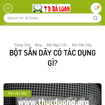
0
Search for
🍹 Drinks
Trang Chủ
Blog
Bột Ngũ Cốc
Bột Sắn Dây
BỘT SẮN DÂY CÓ TÁC DỤNG
GÌ?
Bột sắn dây