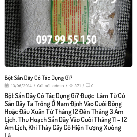
Bột Sắn Dây Có Tác Dụng Gì?
13/06/2014
/
Gửi bởi
admin
/
371
/
0
Bột Sắn Dây Có Tác Dụng Gì? Được Làm Từ Củ
Sắn Dây Ta Trồng Ở Nam Định Vào Cuối Đông
Hoặc Đầu Xuân Từ Tháng 12 Đến Tháng 3 Âm
Lịch. Thu Hoạch Sắn Dây Vào Cuối Tháng 11 – 12
Âm Lịch, Khi Thấy Cây Có Hiện Tượng Xuống
Lá….