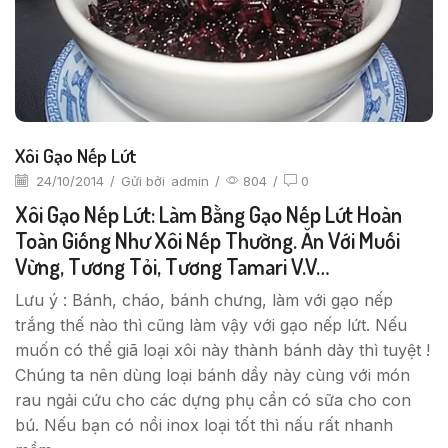
Xôi Gạo Nếp Lứt
24/10/2014
/
Gửi bởi
admin
/
804
/
0
Xôi Gạo Nếp Lứt: Làm Bằng Gạo Nếp Lứt Hoàn
Toàn Giống Như Xôi Nếp Thường. Ăn Với Muối
Vừng, Tương Tỏi, Tương Tamari V.v…
Lưu ý : Bánh, cháo, bánh chưng, làm với gạo nếp
trắng thế nào thì cũng làm vậy với gạo nếp lứt. Nếu
muốn có thể giã loại xôi này thành bánh dày thì tuyệt !
Chúng ta nên dùng loại bánh dầy này cùng với món
rau ngải cứu cho các dựng phụ cần có sữa cho con
bú. Nếu bạn có nồi inox loại tốt thì nấu rất nhanh