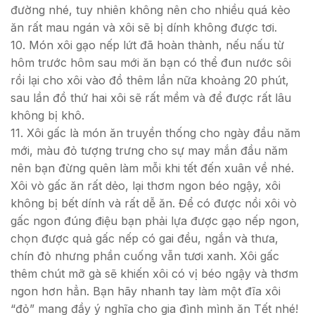
đường nhé, tuy nhiên không nên cho nhiều quá kẻo
ăn rất mau ngán và xôi sẽ bị dính không được tơi.
10. Món xôi gạo nếp lứt đã hoàn thành, nếu nấu từ
hôm trước hôm sau mới ăn bạn có thể đun nước sôi
rồi lại cho xôi vào đồ thêm lần nữa khoảng 20 phút,
sau lần đồ thứ hai xôi sẽ rất mềm và để được rất lâu
không bị khô.
11. Xôi gấc là món ăn truyền thống cho ngày đầu năm
mới, màu đỏ tượng trưng cho sự may mắn đầu năm
nên bạn đừng quên làm mỗi khi tết đến xuân về nhé.
Xôi vò gấc ăn rất dẻo, lại thơm ngon béo ngậy, xôi
không bị bết dính và rất dễ ăn. Để có được nồi xôi vò
gấc ngon đúng điệu bạn phải lựa được gạo nếp ngon,
chọn được quả gấc nếp có gai đều, ngắn và thưa,
chín đỏ nhưng phần cuống vẫn tươi xanh. Xôi gấc
thêm chút mỡ gà sẽ khiến xôi có vị béo ngậy và thơm
ngon hơn hẳn. Bạn hãy nhanh tay làm một đĩa xôi
“đỏ” mang đầy ý nghĩa cho gia đình mình ăn Tết nhé!