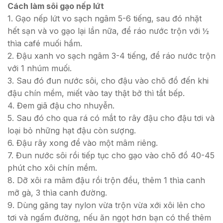
Cách làm sôi gạo nếp lứt
1. Gạo nếp lứt vo sạch ngâm 5-6 tiếng, sau đó nhặt
hết sạn và vo gạo lại lần nữa, để ráo nước trộn với ½
thìa café muối hầm.
2. Đậu xanh vo sạch ngâm 3-4 tiếng, để ráo nước trộn
với 1 nhúm muối.
3. Sau đó đun nước sôi, cho đậu vào chõ đồ đến khi
đậu chín mềm, miết vào tay thật bở thì tắt bếp.
4. Đem giã đậu cho nhuyễn.
5. Sau đó cho qua rá có mắt to rây đậu cho đậu tơi và
loại bỏ những hạt đậu còn sượng.
6. Đậu rây xong để vào một mâm riêng.
7. Đun nước sôi rồi tiếp tục cho gạo vào chõ đồ 40-45
phút cho xôi chín mềm.
8. Dỡ xôi ra mâm đậu rồi trộn đều, thêm 1 thìa canh
mỡ gà, 3 thìa canh đường.
9. Dùng găng tay nylon vừa trộn vừa xới xôi lên cho
tơi và ngấm đường, nếu ăn ngọt hơn bạn có thể thêm