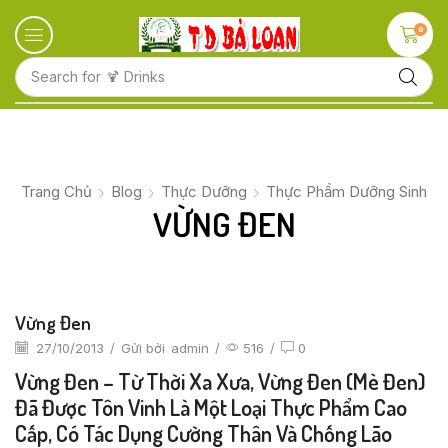
0
Search for
Trang Chủ
Blog
Thực Dưỡng
Thực Phẩm Dưỡng Sinh
VỪNG ĐEN
Vừng Đen
27/10/2013
/
Gửi bởi
admin
/
516
/
0
Vừng Đen – Từ Thời Xa Xưa, Vừng Đen (mè Đen)
Đã Được Tôn Vinh Là Một Loại Thực Phẩm Cao
Cấp, Có Tác Dụng Cường Thân Và Chống Lão