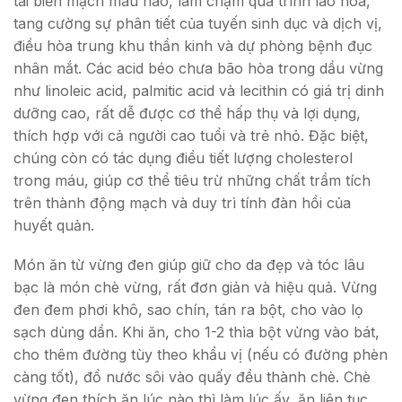
tai biến mạch máu não, làm chậm quá trình lão hóa,
tang cường sự phân tiết của tuyến sinh dục và dịch vị,
điều hòa trung khu thần kinh và dự phòng bệnh đục
nhân mắt. Các acid béo chưa bão hòa trong dầu vừng
như linoleic acid, palmitic acid và lecithin có giá trị dinh
dưỡng cao, rất dễ được cơ thể hấp thụ và lợi dụng,
thích hợp với cả người cao tuổi và trẻ nhỏ. Đặc biệt,
chúng còn có tác dụng điều tiết lượng cholesterol
trong máu, giúp cơ thể tiêu trừ những chất trầm tích
trên thành động mạch và duy trì tính đàn hồi của
huyết quản.
Món ăn từ vừng đen giúp giữ cho da đẹp và tóc lâu
bạc là món chè vừng, rất đơn giản và hiệu quả. Vừng
đen đem phơi khô, sao chín, tán ra bột, cho vào lọ
sạch dùng dần. Khi ăn, cho 1-2 thìa bột vừng vào bát,
cho thêm đường tùy theo khẩu vị (nếu có đường phèn
càng tốt), đổ nước sôi vào quấy đều thành chè. Chè
vừng đen thích ăn lúc nào thì làm lúc ấy, ăn liên tục