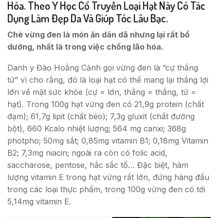
Hóa. Theo Y Học Cổ Truyền Loại Hạt Này Có Tác
Dụng Làm Đẹp Da Và Giúp Tóc Lâu Bạc.
Chè vừng đen là món ăn dân dã nhưng lại rất bổ
dưỡng, nhất là trong việc chống lão hóa.
Danh y Đào Hoằng Cảnh gọi vừng đen là “cự thắng
tử” vì cho rằng, đó là loại hạt có thể mang lại thắng lợi
lớn về mặt sức khỏe (cự = lớn, thắng = thắng, tử =
hạt). Trong 100g hạt vừng đen có 21,9g protein (chất
đạm); 61,7g lipit (chất béo); 7,3g gluxit (chất đường
bột), 660 Kcalo nhiệt lượng; 564 mg canxi; 368g
photpho; 50mg sắt; 0,85mg vitamin B1; 0,18mg Vitamin
B2; 7,3mg niacin; ngoài ra còn có folic acid,
saccharose, pentose, hắc sắc tố… Đặc biệt, hàm
lượng vitamin E trong hạt vừng rất lớn, đứng hàng đầu
trong các loại thực phẩm, trong 100g vừng đen có tới
5,14mg vitamin E.