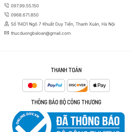
097.99.55.150
0968.671.850
Số 114D1 Ngõ 7 Khuất Duy Tiến, Thanh Xuân, Hà Nội
thucduongbaloan@gmail.com
THANH TOÁN
THÔNG BÁO BỘ CÔNG THƯƠNG