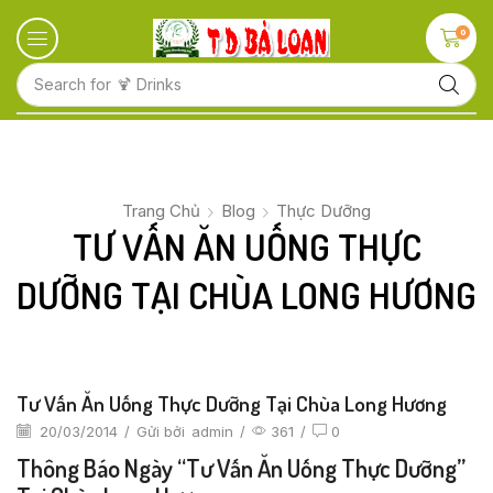
0
Search for
🍋 Fruits
Trang Chủ
Blog
Thực Dưỡng
TƯ VẤN ĂN UỐNG THỰC
DƯỠNG TẠI CHÙA LONG HƯƠNG
Tư Vấn Ăn Uống Thực Dưỡng Tại Chùa Long Hương
20/03/2014
/
Gửi bởi
admin
/
361
/
0
Thông Báo Ngày “Tư Vấn Ăn Uống Thực Dưỡng”