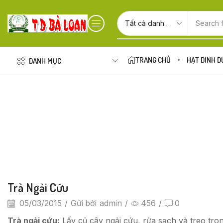
Search 
TRANG CHỦ
HẠT DINH 
DANH MỤC
Trà Ngải Cứu
05/03/2015
/
Gửi bởi
admin
/
456
/
0
Trà ngải cứu:
Lấy củ cây ngải cứu, rửa sạch và treo tron