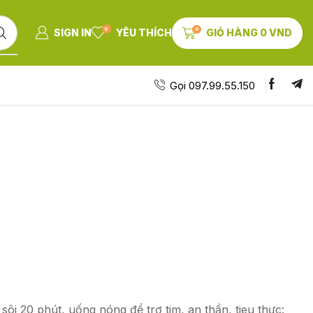
0
0
SIGN IN
YÊU THÍCH
GIỎ HÀNG
0
VND
Gọi 097.99.55.150
ôi 20 phút, uống nóng để trợ tim, an thần, tieu thực: