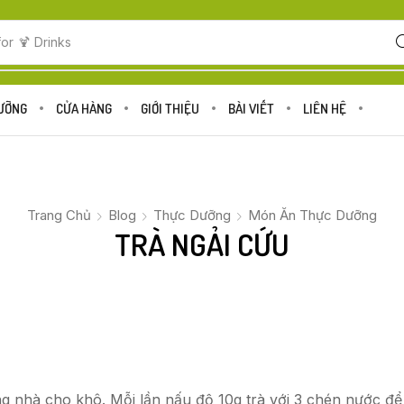
for
🍋 Fruits
DƯỠNG
CỬA HÀNG
GIỚI THIỆU
BÀI VIẾT
LIÊN HỆ
Trang Chủ
Blog
Thực Dưỡng
Món Ăn Thực Dưỡng
TRÀ NGẢI CỨU
g nhà cho khô. Mỗi lần nấu độ 10g trà với 3 chén nước để s