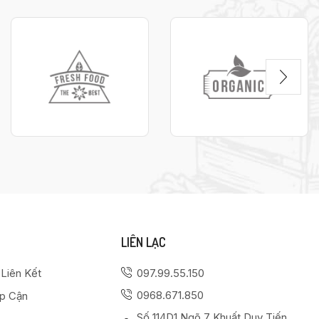
LIÊN LẠC
 Liên Kết
097.99.55.150
0968.671.850
ếp Cận
Số 114D1 Ngõ 7 Khuất Duy Tiến,