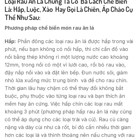
Loại Rau Ăn Lá Chúng Ta Có Ba Cách Chế Biến
Là: Hấp, Luộc, Xào Hay Gọi Là Chiên, Áp Chảo Cụ
Thể Như Sau:
Phương pháp chế biến món rau ăn lá
Hấp:
Phần đông các loại rau ăn lá được hấp trong vài
phút, nếu bạn không có nồi hấp, thì chỉ cần đổ vào
nồi bằng thép không rỉ một lượng nước cao khoảng
12mm, trong nồi có một vỉ lưới cao, rồi bỏ rau vào,
đậy nắp nồi vào và đặt lên bếp. Đun nước sôi, giảm
nhỏ lửa xuống mức trung bình và để cho rau chín.
Thời gian lâu hay chậm có thể thay đổi không bắt
buộc, phụ thuộc vào từng loại rau và bạn thích ăn
mềm hay ăn cứng. Việc hấp chín các loại rau mất
khoảng 3 phút (phương pháp hấp rau ăn lá này cũng
có thể áp dụng cho các loại trái và củ). Rau củ càng
nặng và dày cùi như cà rốt, bí đỏ cần nhiều thời gian
hơn các loại lá và thỉnh thoảng nên nấu chung với rau