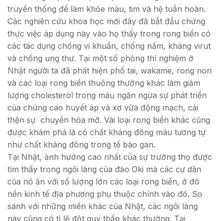
truyền thống để làm khỏe máu, tim và hệ tuần hoàn.
Các nghiên cứu khoa học mới đây đã bắt đầu chứng
thực việc áp dụng này vào họ thấy trong rong biển có
các tác dụng chống vi khuẩn, chống nấm, kháng virut
và chống ung thư. Tại một số phòng thí nghiệm ở
Nhật người ta đã phát hiện phổ tai, wakame, rong nori
và các loại rong biển thuông thường khác làm giảm
lượng cholesterol trong máu ngăn ngừa sự phát triển
của chứng cao huyết áp và xơ vữa động mạch, cải
thện sự chuyển hóa mỡ. Vài loại rong biển khác cũng
được khám phá là có chất kháng đông máu tương tự
như chất kháng đông trong tế bào gan.
Tại Nhật, ảnh hưởng cao nhất của sự trường thọ được
tìm thấy trong ngôi làng của đảo Oki mà các cư dân
của nó ăn với số lượng lớn các loại rong biển, ở đó
nền kinh tế địa phương phụ thuộc chính vào đó. So
sánh với những miền khác của Nhật, các ngôi làng
này cũng có tỉ lệ đột quỵ thấp khác thường. Tại