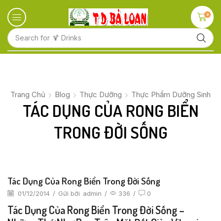
0
Search for
🍋 Fruits
Trang Chủ
Blog
Thực Dưỡng
Thực Phẩm Dưỡng Sinh
TÁC DỤNG CỦA RONG BIỂN
TRONG ĐỜI SỐNG
Tác Dụng Của Rong Biển Trong Đời Sống
01/12/2014
/
Gửi bởi
admin
/
336
/
0
Tác Dụng Của Rong Biển Trong Đời Sống –