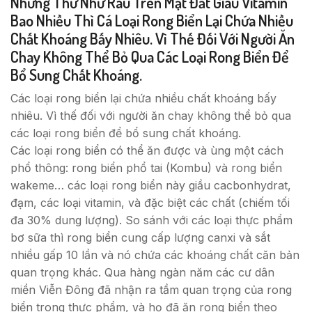
Những Thứ Như Rau Trên Mặt Đất Giàu Vitamin
Bao Nhiều Thì Cá Loại Rong Biển Lại Chứa Nhiều
Chất Khoáng Bấy Nhiêu. Vì Thế Đối Với Người Ăn
Chay Không Thể Bỏ Qua Các Loại Rong Biển Để
Bổ Sung Chất Khoáng.
Các loại rong biển lại chứa nhiều chất khoáng bấy
nhiêu. Vì thế đối với người ăn chay không thể bỏ qua
các loại rong biển để bổ sung chất khoáng.
Các loại rong biển có thể ăn được và ùng một cách
phổ thông: rong biển phổ tai (Kombu) và rong biển
wakeme… các loại rong biển này giầu cacbonhydrat,
đạm, các loại vitamin, và đặc biệt các chất (chiếm tối
đa 30% dung lượng). So sánh với các loại thực phẩm
bơ sữa thì rong biển cung cấp lượng canxi và sắt
nhiều gấp 10 lần và nó chứa các khoáng chất căn bản
quan trọng khác. Qua hàng ngàn năm các cư dân
miền Viễn Đông đã nhận ra tầm quan trọng của rong
biển trong thực phẩm, và họ đã ăn rong biển theo