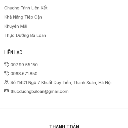
Chương Trình Liên Kết
Khả Năng Tiếp Cận
Khuyến Mãi
Thực Dưỡng Bà Loan
LIÊN LẠC
097.99.55.150
0968.671.850
Số 114D1 Ngõ 7 Khuất Duy Tiến, Thanh Xuân, Hà Nội
thucduongbaloan@gmail.com
THANH TOÁN