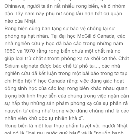
Ohinawa, người ta ăn rất nhiều rong biển, và ở nhóm
đảo Tây nam này phụ nữ sống lâu hơn bất cứ quận
nào của Nhật.
Rong biển cũng ban tặng sự bảo vệ chống lại sự
phóng xạ hạt nhân. Tại đại học McGill ở Canada, các
nhà nghiên cứu y học đã báo cáo trong những năm
1960 và 1970 rằng rong biển chứa một chất mà nó
giúp loại trừ chất sitronti phóng xạ ra khỏi cơ thể. Chất
Sidium alginate được bào chế từ phổ tai…, các nhà
nghiên cứu đã kết luận trong một bài báo trong tờ tạp
chí Hiệp hội Y học Canada rằng: việc đáng giác hoạt
động sinh học của các loại rong biển khác nhau quan
trọng bởi tính thực tiễn của chúng trong việc ngăn cản
sự hấp thụ những sản phảm phóng xạ của sự phân rã
nguyên tử cũng như trong việc dùng chúng như là các
nhân viên khử độc tự nhiên khả dĩ.
Rong biển là một loại thực phẩm tuyệt vời, người Nhật
gọi nó là “loại rau nước quý báu” và là ”nguồn hạnh