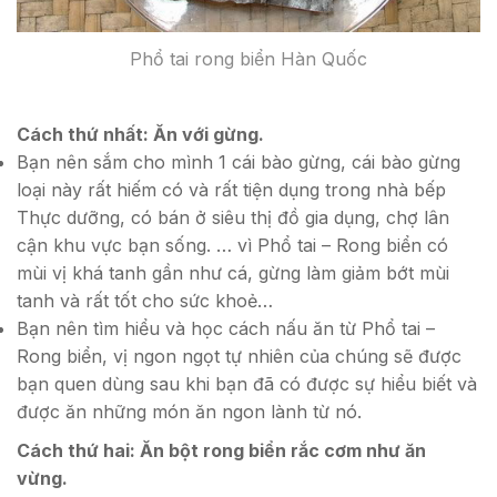
Phổ tai rong biển Hàn Quốc
Cách thứ nhất: Ăn với gừng.
Bạn nên sắm cho mình 1 cái bào gừng, cái bào gừng
loại này rất hiếm có và rất tiện dụng trong nhà bếp
Thực dưỡng, có bán ở siêu thị đồ gia dụng, chợ lân
cận khu vực bạn sống. … vì Phổ tai – Rong biển có
mùi vị khá tanh gần như cá, gừng làm giảm bớt mùi
tanh và rất tốt cho sức khoẻ…
Bạn nên tìm hiểu và học cách nấu ăn từ Phổ tai –
Rong biển, vị ngon ngọt tự nhiên của chúng sẽ được
bạn quen dùng sau khi bạn đã có được sự hiểu biết và
được ăn những món ăn ngon lành từ nó.
Cách thứ hai: Ăn bột rong biển rắc cơm như ăn
vừng.