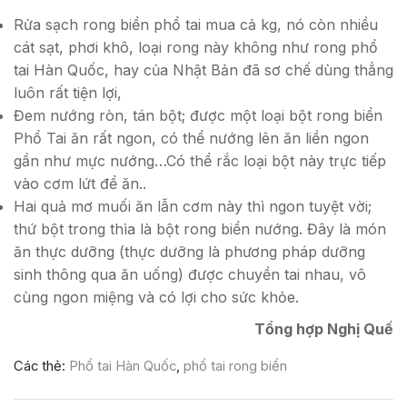
Rửa sạch rong biển phổ tai mua cả kg, nó còn nhiều
cát sạt, phơi khô, loại rong này không như rong phổ
tai Hàn Quốc, hay của Nhật Bản đã sơ chế dùng thẳng
luôn rất tiện lợi,
Đem nướng ròn, tán bột; được một loại bột rong biển
Phổ Tai ăn rất ngon, có thể nướng lên ăn liền ngon
gần như mực nướng…Có thể rắc loại bột này trực tiếp
vào cơm lứt để ăn..
Hai quả mơ muối ăn lẫn cơm này thì ngon tuyệt vời;
thứ bột trong thìa là bột rong biển nướng. Đây là món
ăn thực dưỡng (thực dưỡng là phương pháp dưỡng
sinh thông qua ăn uống) được chuyền tai nhau, vô
cùng ngon miệng và có lợi cho sức khỏe.
Tổng hợp Nghị Quế
Các thẻ:
Phổ tai Hàn Quốc
,
phổ tai rong biển