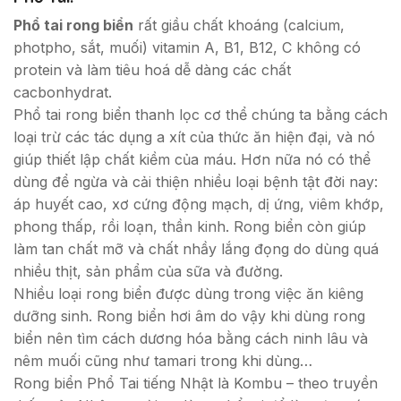
Phổ tai rong biển
rất giầu chất khoáng (calcium,
photpho, sắt, muối) vitamin A, B1, B12, C không có
protein và làm tiêu hoá dễ dàng các chất
cacbonhydrat.
Phổ tai rong biển thanh lọc cơ thể chúng ta bằng cách
loại trừ các tác dụng a xít của thức ăn hiện đại, và nó
giúp thiết lập chất kiềm của máu. Hơn nữa nó có thể
dùng để ngừa và cải thiện nhiều loại bệnh tật đời nay:
áp huyết cao, xơ cứng động mạch, dị ứng, viêm khớp,
phong thấp, rồi loạn, thần kinh. Rong biển còn giúp
làm tan chất mỡ và chất nhầy lắng đọng do dùng quá
nhiều thịt, sản phẩm của sữa và đường.
Nhiều loại rong biển được dùng trong việc ăn kiêng
dưỡng sinh. Rong biển hơi âm do vậy khi dùng rong
biển nên tìm cách dương hóa bằng cách ninh lâu và
nêm muối cũng như tamari trong khi dùng…
Rong biển Phổ Tai tiếng Nhật là Kombu – theo truyền