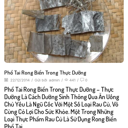
Phổ Tai Rong Biển Trong Thực Dưỡng
22/12/2014
/
Gửi bởi
admin
/
441
/
0
Phổ Tai Rong Biển Trong Thực Dưỡng – Thực
Dưỡng Là Cách Dưỡng Sinh Thông Qua Ăn Uống
Chủ Yếu Là Ngũ Cốc Với Một Số Loại Rau Củ, Vô
Cùng Có Lợi Cho Sức Khỏe. Một Trong Những
Loại Thực Phẩm Rau Củ Là Sử Dụng Rong Biển
Phổ Tai.