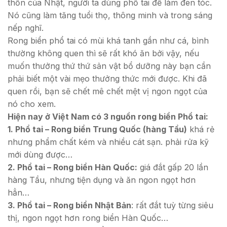
thốn của Nhật, người ta dùng phổ tai để làm đen tóc.
Nó cũng làm tăng tuổi thọ, thông minh và trong sáng
nếp nghĩ.
Rong biển phổ tai có mùi khá tanh gần như cá, bình
thường không quen thì sẽ rất khó ăn bởi vậy, nếu
muốn thưởng thứ thứ sản vật bổ dưỡng này bạn cần
phải biết một vài mẹo thưởng thức mới được. Khi đã
quen rồi, bạn sẽ chết mê chết mệt vị ngon ngọt của
nó cho xem.
Hiện nay ở Việt Nam có 3 nguồn rong biển Phổ tai:
1. Phổ tai – Rong biển Trung Quốc (hàng Tầu)
khá rẻ
nhưng phẩm chất kém và nhiều cát sạn. phải rửa kỹ
mới dùng được…
2. Phổ tai – Rong biển Hàn Quốc:
giá đắt gấp 20 lần
hàng Tầu, nhưng tiện dụng và ăn ngon ngọt hơn
hẳn…
3. Phổ tai – Rong biển Nhật Bản
: rất đắt tuỳ từng siêu
thị, ngon ngọt hơn rong biển Hàn Quốc…