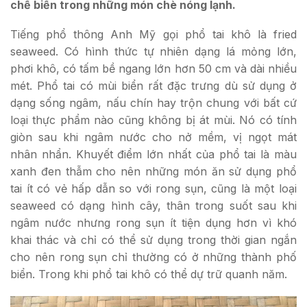
chế biến trong những món chè nóng lạnh.
Tiếng phổ thông Anh Mỹ gọi phổ tai khô là fried
seaweed. Có hình thức tự nhiên dạng lá mỏng lớn,
phơi khô, có tấm bề ngang lớn hơn 50 cm và dài nhiều
mét. Phổ tai có mùi biển rất đặc trưng dù sử dụng ở
dạng sống ngâm, nấu chín hay trộn chung với bất cứ
loại thực phẩm nào cũng không bị át mùi. Nó có tính
giòn sau khi ngâm nước cho nở mềm, vị ngọt mát
nhân nhẩn. Khuyết điểm lớn nhất của phổ tai là màu
xanh đen thẫm cho nên những món ăn sử dụng phổ
tai ít có vẻ hấp dẫn so với rong sụn, cũng là một loại
seaweed có dạng hình cây, thân trong suốt sau khi
ngâm nước nhưng rong sụn ít tiện dụng hơn vì khó
khai thác và chỉ có thể sử dụng trong thời gian ngắn
cho nên rong sụn chỉ thường có ở những thành phố
biển. Trong khi phổ tai khô có thể dự trữ quanh năm.