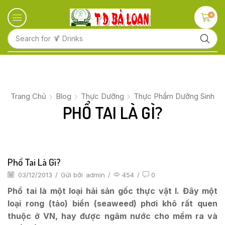
0
Search for
🍋 Fruits
Trang Chủ
Blog
Thực Dưỡng
Thực Phẩm Dưỡng Sinh
PHỔ TAI LÀ GÌ?
Phổ Tai Là Gì?
03/12/2013
/
Gửi bởi
admin
/
454
/
0
Phổ tai là một loại hải sản gốc thực vật l. Đây một
loại rong (tảo) biển (seaweed) phơi khô rất quen
thuộc ở VN, hay được ngâm nước cho mềm ra và