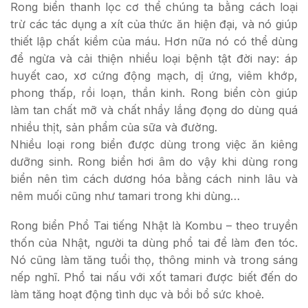
Rong biển thanh lọc cơ thể chúng ta bằng cách loại
trừ các tác dụng a xít của thức ăn hiện đại, và nó giúp
thiết lập chất kiềm của máu. Hơn nữa nó có thể dùng
để ngừa và cải thiện nhiều loại bệnh tật đời nay: áp
huyết cao, xơ cứng động mạch, dị ứng, viêm khớp,
phong thấp, rồi loạn, thần kinh. Rong biển còn giúp
làm tan chất mỡ và chất nhầy lắng đọng do dùng quá
nhiều thịt, sản phẩm của sữa và đường.
Nhiều loại rong biển được dùng trong việc ăn kiêng
dưỡng sinh. Rong biển hơi âm do vậy khi dùng rong
biển nên tìm cách dương hóa bằng cách ninh lâu và
nêm muối cũng như tamari trong khi dùng…
Rong biển Phổ Tai tiếng Nhật là Kombu – theo truyền
thốn của Nhật, người ta dùng phổ tai để làm đen tóc.
Nó cũng làm tăng tuổi thọ, thông minh và trong sáng
nếp nghĩ. Phổ tai nấu với xốt tamari được biết đến do
làm tăng hoạt động tình dục và bồi bổ sức khoẻ.