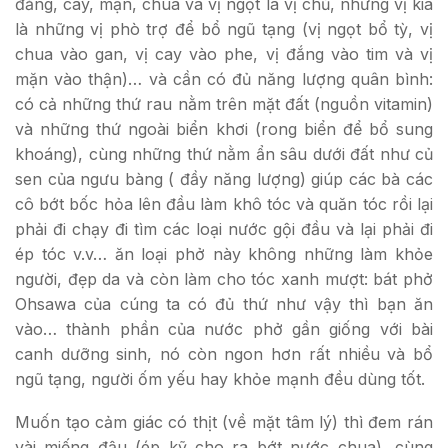
đắng, cay, mặn, chua và vị ngọt là vị chủ, những vị kia
là những vị phò trợ để bổ ngũ tạng (vị ngọt bổ tỳ, vị
chua vào gan, vị cay vào phe, vị đắng vào tim và vị
mặn vào thận)… và cần có đủ năng lượng quân bình:
có cả những thứ rau nằm trên mặt đất (nguồn vitamin)
và những thứ ngoài biển khơi (rong biển để bổ sung
khoáng), cùng những thứ nằm ẩn sâu dưới đất như củ
sen của ngưu bàng ( đầy năng lượng) giúp các bà các
cô bớt bốc hỏa lên đầu làm khô tóc và quăn tóc rồi lại
phải đi chạy đi tìm các loại nước gội đầu và lại phải đi
ép tóc v.v… ăn loại phở này không những làm khỏe
người, đẹp da và còn làm cho tóc xanh mượt: bát phở
Ohsawa của cúng ta có đủ thứ như vậy thì bạn ăn
vào… thành phần của nước phở gần giống với bài
canh dưỡng sinh, nó còn ngon hơn rất nhiều và bổ
ngũ tạng, người ốm yếu hay khỏe mạnh đều dùng tốt.
Muốn tạo cảm giác có thịt (về mặt tâm lý) thì đem rán
vài miếng đậu (ép kỹ cho ra bớt nước chua), cùng