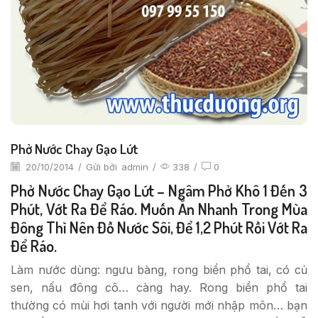
Phở Nước Chay Gạo Lứt
20/10/2014
/
Gửi bởi
admin
/
338
/
0
Phở Nước Chay Gạo Lứt – Ngâm Phở Khô 1 Đến 3
Phút, Vớt Ra Để Ráo. Muốn Ăn Nhanh Trong Mùa
Đông Thì Nên Đồ Nước Sôi, Để 1,2 Phút Rồi Vớt Ra
Để Ráo.
Làm nước dùng: ngưu bàng, rong biển phổ tai, có củ
sen, nấu đông cô… càng hay. Rong biển phổ tai
thường có mùi hơi tanh với người mới nhập môn… bạn