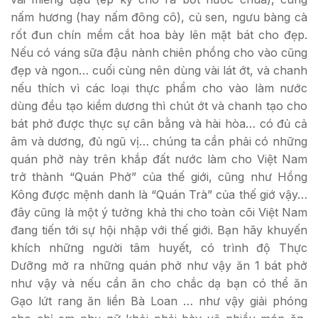
nấm hương (hay nấm đông cô), củ sen, ngưu bàng cà
rốt đun chín mềm cắt hoa bày lên mặt bát cho đẹp.
Nếu có váng sữa đậu nành chiên phồng cho vào cũng
đẹp và ngon… cuối cùng nên dùng vài lát ớt, và chanh
nếu thích vì các loại thực phẩm cho vào làm nước
dùng đều tạo kiềm dương thì chút ớt và chanh tạo cho
bát phở được thực sự cân bằng và hài hòa… có đủ cả
âm và dương, đủ ngũ vị… chúng ta cần phải có những
quán phở này trên khắp đất nước làm cho Việt Nam
trở thành “Quán Phở” của thế giới, cũng như Hồng
Kông được mệnh danh là “Quán Trà” của thế giớ vậy…
đây cũng là một ý tưởng khả thi cho toàn cõi Việt Nam
đang tiến tới sự hội nhập với thế giới. Bạn hãy khuyến
khích những người tâm huyết, có trình độ Thực
Dưỡng mở ra những quán phở như vậy ăn 1 bát phở
như vậy và nếu cần ăn cho chắc dạ bạn có thể ăn
Gạo lứt rang ăn liền Bà Loan … như vậy giải phóng