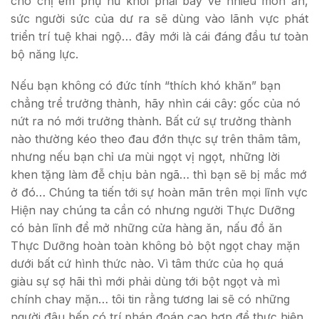
cho chị em phụ nữ khỏi phải bày vẽ nhiều món ăn,
sức người sức của dư ra sẽ dùng vào lãnh vực phát
triển trí tuệ khai ngộ… đây mới là cái đáng đầu tư toàn
bộ năng lực.
Nếu bạn không có đức tính “thích khó khăn” bạn
chẳng trể trưởng thành, hãy nhìn cái cây: gốc của nó
nứt ra nó mới trưởng thành. Bất cứ sự trưởng thành
nào thường kéo theo đau đớn thực sự trên thâm tâm,
nhưng nếu bạn chỉ ưa mùi ngọt vị ngọt, những lời
khen tặng làm đễ chịu bản ngã… thì bạn sẽ bị mắc mớ
ở đó… Chúng ta tiến tới sự hoàn mãn trên mọi lĩnh vực
Hiện nay chúng ta cần có nhưng người Thực Dưỡng
có bản lĩnh để mở những cửa hàng ăn, nấu đồ ăn
Thực Dưỡng hoàn toàn không bỏ bột ngọt chay mặn
dưới bất cứ hình thức nào. Vì tâm thức của họ quá
giàu sự sợ hãi thì mới phải dùng tới bột ngọt và mì
chính chay mặn… tôi tin rằng tương lai sẽ có những
người đâu bếp có trí phán đoán cao hơn để thực hiện