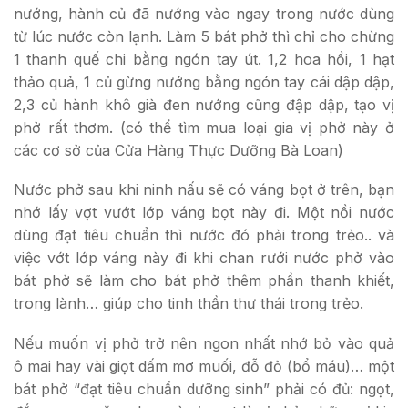
nướng, hành củ đã nướng vào ngay trong nước dùng
từ lúc nước còn lạnh. Làm 5 bát phở thì chỉ cho chừng
1 thanh quế chi bằng ngón tay út. 1,2 hoa hồi, 1 hạt
thảo quả, 1 củ gừng nướng bằng ngón tay cái dập dập,
2,3 củ hành khô già đen nướng cũng đập dập, tạo vị
phở rất thơm. (có thể tìm mua loại gia vị phở này ở
các cơ sở của Cửa Hàng Thực Dưỡng Bà Loan)
Nước phở sau khi ninh nấu sẽ có váng bọt ở trên, bạn
nhớ lấy vợt vướt lớp váng bọt này đi. Một nồi nước
dùng đạt tiêu chuẩn thì nước đó phải trong trẻo.. và
việc vớt lớp váng này đi khi chan rưới nước phở vào
bát phở sẽ làm cho bát phở thêm phần thanh khiết,
trong lành… giúp cho tinh thần thư thái trong trẻo.
Nếu muốn vị phở trở nên ngon nhất nhớ bỏ vào quả
ô mai hay vài giọt dấm mơ muối, đỗ đỏ (bổ máu)… một
bát phở “đạt tiêu chuẩn dưỡng sinh” phải có đủ: ngọt,