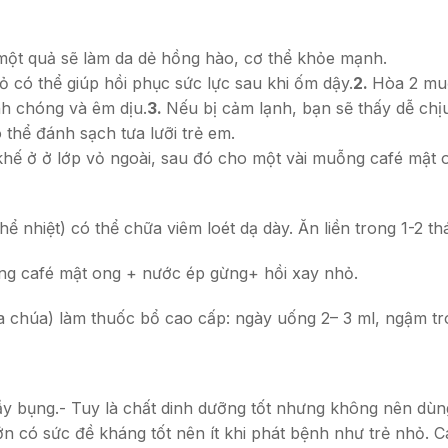
một quả sẽ làm da dẻ hồng hào, cơ thể khỏe mạnh.
 có thể giúp hồi phục sức lực sau khi ốm dậy.
2.
Hòa 2 muỗ
nh chóng và êm dịu.
3.
Nếu bị cảm lạnh, bạn sẽ thấy dễ ch
thể đánh sạch tưa lưỡi trẻ em.
i khế ở ở lớp vỏ ngoài, sau đó cho một vài muỗng café mật
ể nhiệt) có thể chữa viêm loét dạ dày. Ăn liền trong 1-2 th
ỗng café mật ong + nước ép gừng+ hồi xay nhỏ.
 chúa) làm thuốc bổ cao cấp: ngày uống 2– 3 ml, ngậm tro
y bụng.- Tuy là chất dinh dưỡng tốt nhưng không nên dùng
lớn có sức đề kháng tốt nên ít khi phát bệnh như trẻ nhỏ.