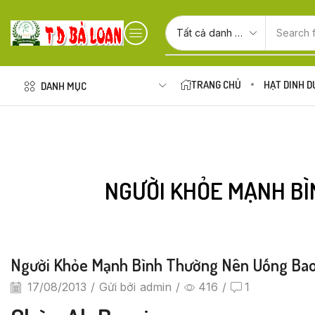
Search 
TRANG CHỦ
HẠT DINH 
DANH MỤC
NGƯỜI KHỎE MẠNH BÌ
Người Khỏe Mạnh Bình Thường Nên Uống Bao
17/08/2013
/
Gửi bởi
admin
/
416
/
1