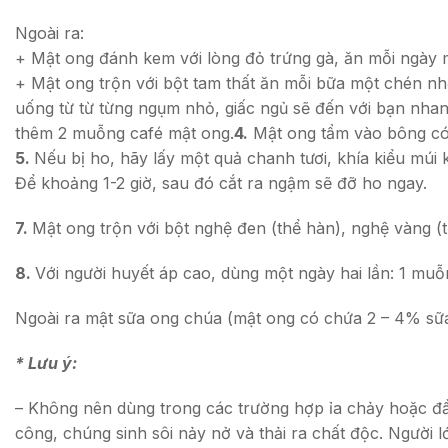
Ngoài ra:
+ Mật ong đánh kem với lòng đỏ trứng gà, ăn mỗi ngày 
+ Mật ong trộn với bột tam thất ăn mỗi bữa một chén nhỏ
uống từ từ từng ngụm nhỏ, giấc ngủ sẽ đến với bạn nha
thêm 2 muỗng café mật ong.
4.
Mật ong tẩm vào bông có 
5.
Nếu bị ho, hãy lấy một quả chanh tươi, khía kiểu mú
Để khoảng 1-2 giờ, sau đó cắt ra ngậm sẽ đỡ ho ngay.
7.
Mật ong trộn với bột nghệ đen (thể hàn), nghệ vàng (th
8.
Với người huyết áp cao, dùng một ngày hai lần: 1 mu
Ngoài ra mật sữa ong chúa (mật ong có chứa 2 – 4% sữa
* Lưu ý:
– Không nên dùng trong các trường hợp ỉa chảy hoặc đầ
công, chúng sinh sôi nảy nở và thải ra chất độc. Người 