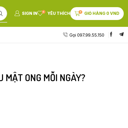
0
0
SIGN IN
YÊU THÍCH
GIỎ HÀNG
0
VND
Gọi 097.99.55.150
U MẬT ONG MỖI NGÀY?