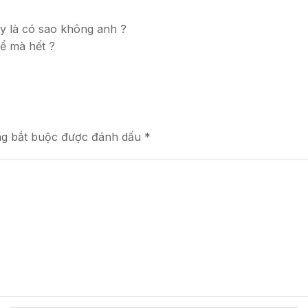
ậy là có sao không anh ?
ể mà hết ?
ng bắt buộc được đánh dấu *