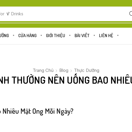
for
🍋 Fruits
DƯỠNG
CỬA HÀNG
GIỚI THIỆU
BÀI VIẾT
LIÊN HỆ
Trang Chủ
Blog
Thực Dưỡng
NH THƯỜNG NÊN UỐNG BAO NHIÊ
 Nhiêu Mật Ong Mỗi Ngày?