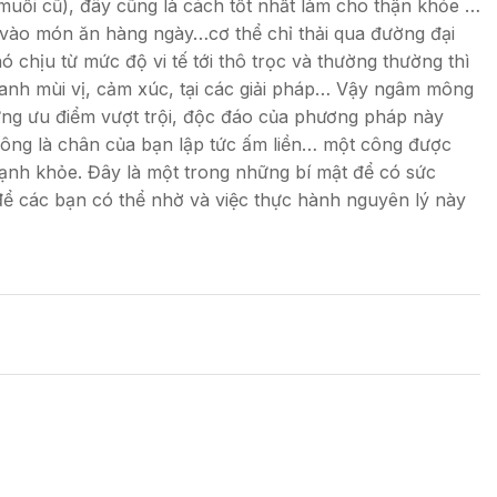
 muối cũ), đây cũng là cách tốt nhất làm cho thận khỏe …
m vào món ăn hàng ngày…cơ thể chỉ thải qua đường đại
hó chịu từ mức độ vi tế tới thô trọc và thường thường thì
thanh mùi vị, cảm xúc, tại các giải pháp… Vậy ngâm mông
hững ưu điểm vượt trội, độc đáo của phương pháp này
ông là chân của bạn lập tức ấm liền… một công được
 mạnh khỏe. Đây là một trong những bí mật để có sức
để các bạn có thể nhờ và việc thực hành nguyên lý này