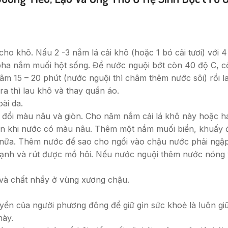
cho khô. Nấu 2 -3 nắm lá cải khô (hoặc 1 bó cải tươi) với 4 
 pha nắm muối hột sống. Để nước nguội bớt còn 40 độ C, cở
 15 – 20 phút (nước nguội thì châm thêm nước sôi) rồi la
a thì lau khô và thay quần áo.
oài da.
lá đổi màu nâu và giòn. Cho năm nắm cải lá khô này hoặc 
ến khi nước có màu nâu. Thêm một nắm muối biển, khuấy 
ữa. Thêm nước để sao cho ngồi vào chậu nước phải ngập 
 lạnh và rút được mồ hôi. Nếu nước nguội thêm nước nóng 
và chất nhầy ở vùng xương chậu.
yền của người phương đông để giữ gìn sức khoẻ là luôn gi
này.