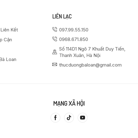
LIÊN LẠC
 Liên Kết
097.99.55.150
0968.671.850
ếp Cận
Số 114D1 Ngõ 7 Khuất Duy Tiến,
Thanh Xuân, Hà Nội
Bà Loan
thucduongbaloan@gmail.com
MẠNG XÃ HỘI