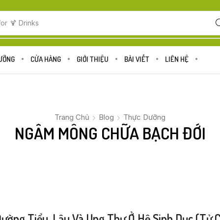
for
🍋 Fruits
DƯỠNG
CỬA HÀNG
GIỚI THIỆU
BÀI VIẾT
LIÊN HỆ
Trang Chủ
Blog
Thực Dưỡng
NGÂM MÔNG CHỮA BẠCH ĐỚI
g Tiểu, Lậu Và Ung Thư Ở Hệ Sinh Dục (tử Cun