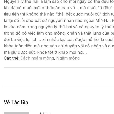
Nguyên lý thứ hai là làm sao cho mỗi ngày cơ thể đều to
khi đã có muối mới ở thức ăn nạp vô… mà muối “ở đâu” n
tiểu tiện thì không thể nào “thải hết được muối cũ” tích 
ta lại đổ lỗi cho bất cứ nguyên nhân nào ngoài MÌNH… Nà
là vừa nằm trong nguyên lý thứ hai và cả nguyên lý thứ 
trong đó có việc làm cho mông, chân và thắt lưng của 
đôi ba việc lợi ích… xin nhắc lại: toát được mồ hôi là 
khỏe toàn diện mà nhờ vào cái duyên với cổ nhân và duy
mà giữ được sức khỏe tốt ở khắp mọi nơi…
Các thẻ:
Cách ngâm mông
,
Ngâm mông
Về Tác Giả