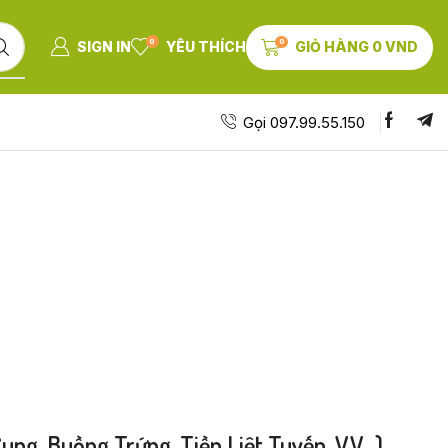
0
0
SIGN IN
YÊU THÍCH
GIỎ HÀNG
0
VND
Gọi 097.99.55.150
g, Buồng Trứng, Tiền Liệt Tuyến, V.v…).