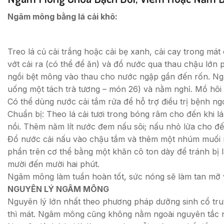
Ngâm mông bằng lá cải khô:
Treo lá củ cải trắng hoặc cải bẹ xanh, cải cay trong mát 
vớt cải ra (có thể để ăn) và đổ nước qua thau chậu lớn
ngồi bệt mông vào thau cho nước ngập gần đến rốn. Ngâm
uống một tách trà tương – món 26) và nằm nghỉ. Mồ hôi r
Có thể dùng nước cải tắm rửa để hỗ trợ điều trị bệnh ng
Chuẩn bị: Theo lá cải tươi trong bóng râm cho đến khi 
nồi. Thêm năm lít nước đem nấu sôi; nấu nhỏ lửa cho đ
Đổ nước cải nấu vào chậu tắm và thêm một nhúm muối n
phần trên cơ thể bằng một khăn cô ton dày để tránh bị
mười đến mười hai phút.
Ngâm mông làm tuần hoàn tốt, sức nóng sẽ làm tan mỡ 
NGUYÊN LÝ NGÂM MÔNG
Nguyên lý lớn nhất theo phương pháp dưỡng sinh cổ tru
thì mát. Ngâm mông cũng không nằm ngoài nguyên tắc 