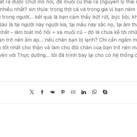
át ra được chút mồ hôi, để muối cũ thải ra (nguyên lý thải
hiều nhất? xin thưa: trong thịt cá và trong gia vị bạn nê
tụ trong người… kết quả là bạn cảm thấy bứt rứt, bực bội, k
o là tại người này người kia, tại mầu này sắc nọ, tại âm 
nhất – làm toát mồ hôi = xả muối cũ – đó là chưa kể tới n
bạn trở nên ấm áp… nếu chân bạn bị lạnh? Chỉ cần ngâm m
cách tốt nhất cho thận và làm cho đôi chân của bạn trở nên
ên với Thực dưỡng… tôi đã trình bày lại cho có hệ thống 