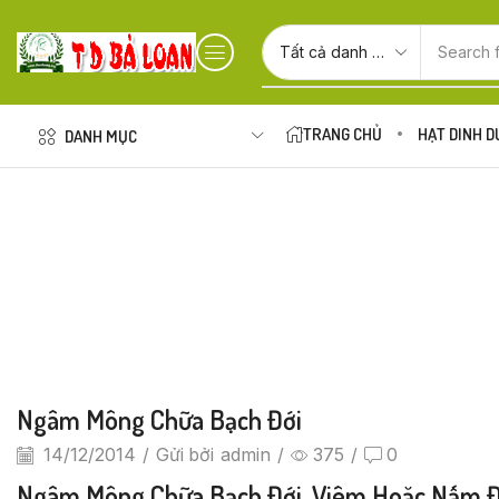
Search 
TRANG CHỦ
HẠT DINH 
DANH MỤC
Ngâm Mông Chữa Bạch Đới
14/12/2014
/
Gửi bởi
admin
/
375
/
0
Ngâm Mông Chữa Bạch Đới, Viêm Hoặc Nấm Đườn