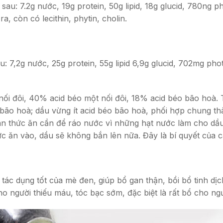
au: 7.2g nước, 19g protein, 50g lipid, 18g glucid, 780ng 
, còn có lecithin, phytin, cholin.
u: 7,2g nước, 25g protein, 55g lipid 6,9g glucid, 702mg p
i đôi, 40% acid béo một nối đôi, 18% acid béo bão hoà. Tỷ 
bão hoà; dầu vừng ít acid béo bão hoà, phối hợp chung th
rán thức ăn cần để ráo nước vì những hạt nước làm cho dầu
c ăn vào, dầu sẽ không bắn lên nữa. Đây là bí quyết của cá
ác dụng tốt của mè đen, giúp bổ gan thận, bồi bổ tinh dịc
cho người thiếu máu, tóc bạc sớm, đặc biệt là rất bổ cho ngư