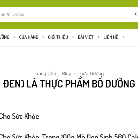
for
🍋 Fruits
DƯỠNG
CỬA HÀNG
GIỚI THIỆU
BÀI VIẾT
LIÊN HỆ
Trang Chủ
Blog
Thực Dưỡng
 ĐEN) LÀ THỰC PHẨM BỔ DƯỠNG
Cho Sức Khỏe
o Sức Khỏe. Trong 100g Mè Đen Sinh 560 Calco