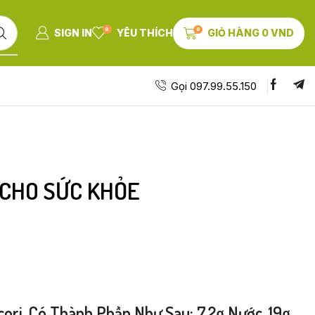
0
0
SIGN IN
YÊU THÍCH
GIỎ HÀNG
0
VND
Gọi 097.99.55.150
 CHO SỨC KHỎE
ri, Có Thành Phần Như Sau: 7.2g Nước, 19g