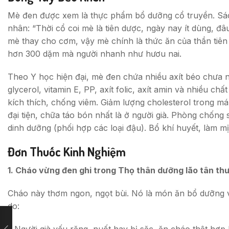
Mè đen được xem là thực phẩm bổ dưỡng cổ truyền. Sách
nhân: “Thời cổ coi mè là tiên dược, ngày nay ít dùng, đâ
mè thay cho cơm, vậy mè chính là thức ăn của thần tiên 
hơn 300 dặm mà người nhanh như hươu nai.
Theo Y học hiện đại, mè đen chứa nhiều axít béo chưa no (
glycerol, vitamin E, PP, axít folic, axít amin và nhiều
kích thích, chống viêm. Giảm lượng cholesterol trong m
đại tiện, chữa táo bón nhất là ở người già. Phòng chốn
dinh dưỡng (phối hợp các loại đậu). Bổ khí huyết, làm mị
Đơn Thuốc Kinh Nghiệm
1. Cháo vừng đen ghi trong Thọ thân dưỡng lão tân th
Cháo này thơm ngon, ngọt bùi. Nó là món ăn bổ dưỡng với
do:
– Người già yếu răng, nuốt hay bị sặc, ăn cháo thật hợp l