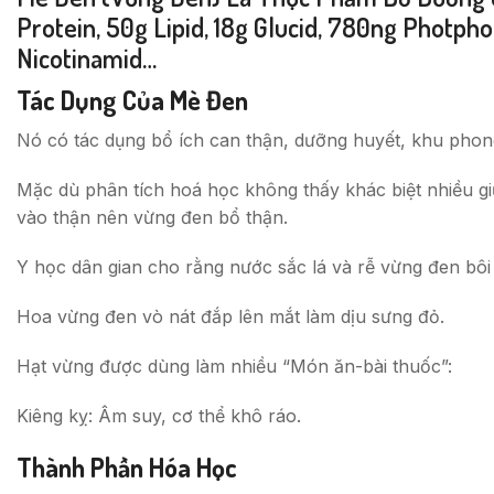
Protein, 50g Lipid, 18g Glucid, 780ng Photph
Nicotinamid…
Tác Dụng Của Mè Đen
Nó có tác dụng bổ ích can thận, dưỡng huyết, khu phong, 
Mặc dù phân tích hoá học không thấy khác biệt nhiều g
vào thận nên vừng đen bổ thận.
Y học dân gian cho rằng nước sắc lá và rễ vừng đen bôi
Hoa vừng đen vò nát đắp lên mắt làm dịu sưng đỏ.
Hạt vừng được dùng làm nhiều “Món ăn-bài thuốc”:
Kiêng kỵ: Âm suy, cơ thể khô ráo.
Thành Phần Hóa Học