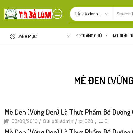
Search 
TRANG CHỦ
HẠT DINH 
DANH MỤC
MÈ ĐEN (VỪNG
Mè Đen (vừng Đen) Là Thực Phẩm Bổ Dưỡng 
08/09/2013
/
Gửi bởi
admin
/
628
/
0
Mè Đen (vừng Đen) Là Thực Phẩm Bổ Dưỡng Ch