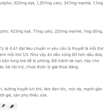
photpho, 620mg kali, 1,257mg calci, 347mg manhê, 1.1mg
hotpho, 423mg kali, 71mg calci, 220mg manhê, 1mg đồng,
lệ 4.4.1 đạt tiêu chuẩn vì yêu cầu lý thuyết là mỗi thứ
ành mỗi thứ 1/3. Như vậy ăn dầu vừng tốt hơn dầu dừa,
 bắn tung toé dễ bị phỏng. Để tránh tai nạn, hãy cho
c bà nội trợ, chưa được lý giải thoả đáng.
h, dưỡng huyết ích khí, làm đen tóc, mịn da, mạnh gân
ời già, sản phụ thiếu sữa.