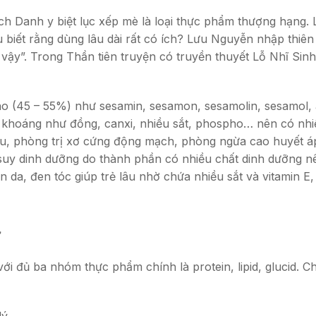
 Danh y biệt lục xếp mè là loại thực phẩm thượng hạng. L
u biết rằng dùng lâu dài rất có ích? Lưu Nguyễn nhập thiên
vậy”. Trong Thần tiên truyện có truyền thuyết Lỗ Nhĩ Sin
45 – 55%) như sesamin, sesamon, sesamolin, sesamol, axít ole
 chất khoáng như đồng, canxi, nhiều sắt, phospho… nên có n
áu, phòng trị xơ cứng động mạch, phòng ngừa cao huyết áp
g suy dinh dưỡng do thành phần có nhiều chất dinh dưỡng n
n da, đen tóc giúp trẻ lâu nhờ chứa nhiều sắt và vitamin E,
ư
 đủ ba nhóm thực phẩm chính là protein, lipid, glucid. Ch
ý.