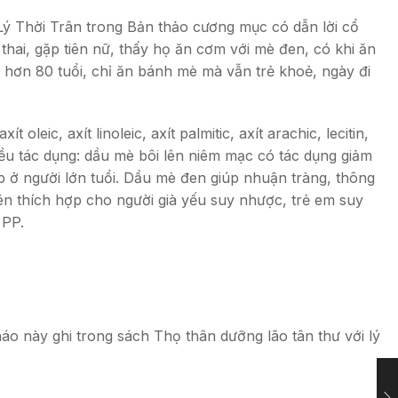
ý Thời Trân trong Bản thảo cương mục có dẫn lời cổ
 thai, gặp tiên nữ, thấy họ ăn cơm với mè đen, có khi ăn
h hơn 80 tuổi, chỉ ăn bánh mè mà vẫn trẻ khoẻ, ngày đi
ic, axít linoleic, axít palmitic, axít arachic, lecitin,
hiều tác dụng: dầu mè bôi lên niêm mạc có tác dụng giảm
 ở người lớn tuổi. Dầu mè đen giúp nhuận tràng, thông
ên thích hợp cho người già yếu suy nhược, trẻ em suy
 PP.
áo này ghi trong sách Thọ thân dưỡng lão tân thư với lý